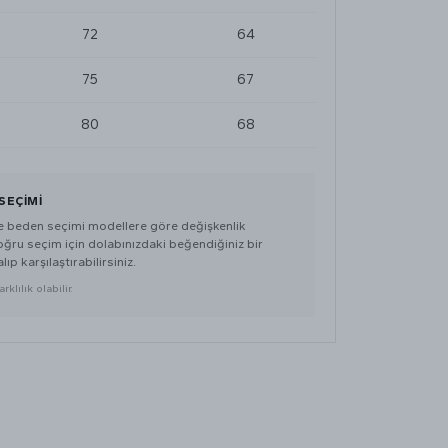
72
64
75
67
80
68
SEÇIMI
de beden seçimi modellere göre değişkenlik
doğru seçim için dolabınızdaki beğendiğiniz bir
lıp karşılaştırabilirsiniz.
klılık olabilir.