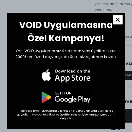
yapılmalıdır. Kurutma 
önerilmez.
VOID Uygulamasına
ÜRÜN BILGISI
Özel Kampanya!
480 Gsm
diyagonel a
Yeni VOID uygulamamız üzerinden yeni üyelik oluştur,
2000₺ ve üzeri alışverişinde ücretsiz eşofman kazan.
MATERYAL & KAL
480 GSM
DİYA
BEDEN ÖLÇÜ TA
Yalnızca mobil uygulama üzerinden oluşturulan yeni üyeliklerde
geçerlidir. Mevcut üyelikler ve üyeliksiz alışverişler kampanyaya dahil
BEDEN
değildir.
Small