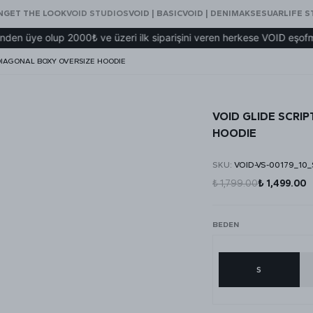
N
GET THE LOOK
VOID STUDIOS
VOID | BASIC
VOID | DENIM
AKSESUAR
LIFE S
olup 2000₺ ve üzeri ilk siparişini veren herkese VOID eşofman hedi
DIAGONAL BOXY OVERSIZE HOODIE
VOID GLIDE SCRI
HOODIE
SKU
:
VOID-VS-00179_10_
₺ 1,799.00
₺ 1,499.00
BEDEN
S