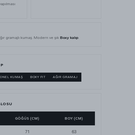
yapılması
ğır gramajlı kumaş. Modern ve şık
Boxy kalıp
.
IP
GONEL KUMAŞ
BOXY FIT
AĞIR GRAMAJ
BLOSU
GÖĞÜS (CM)
BOY (CM)
71
63