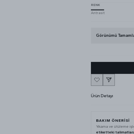
RENK
Antrasit
Görünümü Tamaml
Ürün Detayı
BAKIM ÖNERISI
Yıkama ve ütüleme iş
etiketteki talimatlar