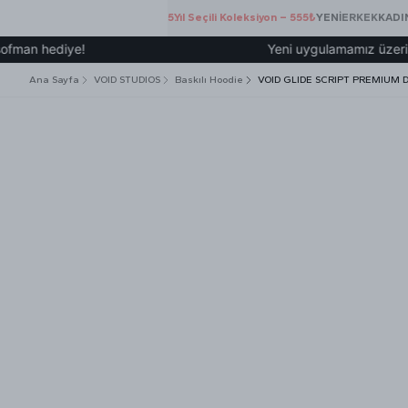
5.Yıl Seçili Koleksiyon – 555₺
YENİ
ERKEK
KADI
ediye!
Yeni uygulamamız üzerinden üye 
Ana Sayfa
VOID STUDIOS
Baskılı Hoodie
VOID GLIDE SCRIPT PREMIUM 