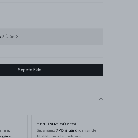
a!
3 Ürün
Sepete Ekle
TESLIMAT SÜRESI
lemi
iç
Siparişiniz
7-15 iş günü
içerisinde
a göre
titizlikle hazırlanmaktadır.