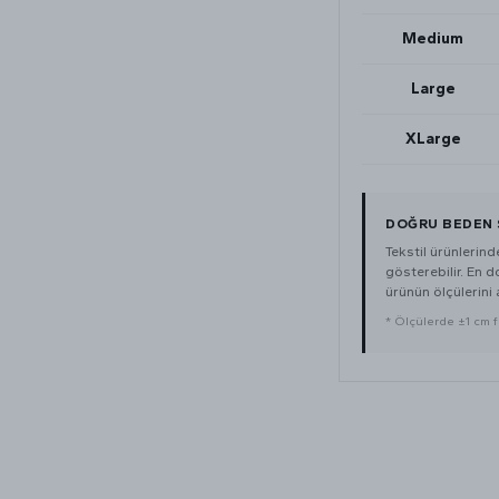
Medium
Large
XLarge
DOĞRU BEDEN 
Tekstil ürünlerin
gösterebilir. En 
ürünün ölçülerini a
* Ölçülerde ±1 cm far