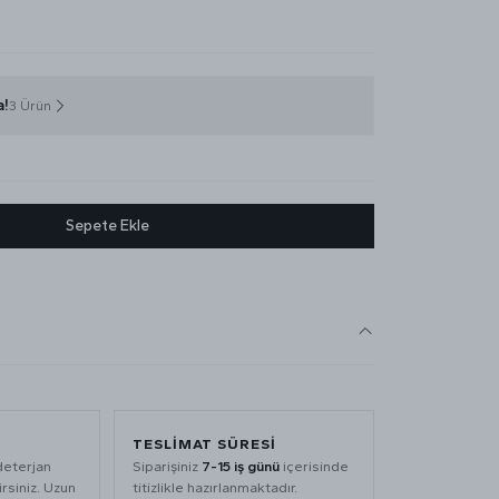
a!
3 Ürün
Sepete Ekle
TESLIMAT SÜRESI
deterjan
Siparişiniz
7-15 iş günü
içerisinde
rsiniz. Uzun
titizlikle hazırlanmaktadır.