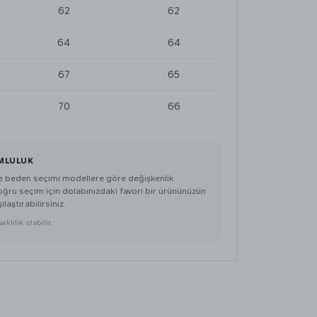
62
62
64
64
67
65
70
66
MLULUK
de beden seçimi modellere göre değişkenlik
doğru seçim için dolabınızdaki favori bir ürününüzün
ılaştırabilirsiniz.
klılık olabilir.