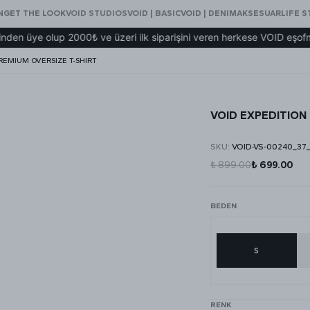
N
GET THE LOOK
VOID STUDIOS
VOID | BASIC
VOID | DENIM
AKSESUAR
LIFE S
lup 2000₺ ve üzeri ilk siparişini veren herkese VOID eşofman hediye
REMIUM OVERSIZE T-SHIRT
VOID EXPEDITION
SKU
:
VOID-VS-00240_37
₺ 899.00
₺ 699.00
BEDEN
S
RENK