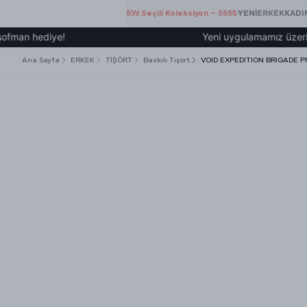
5.Yıl Seçili Koleksiyon – 555₺
YENİ
ERKEK
KADI
diye!
Yeni uygulamamız üzerinden üye o
Ana Sayfa
ERKEK
TİŞÖRT
Baskılı Tişört
VOID EXPEDITION BRIGADE P