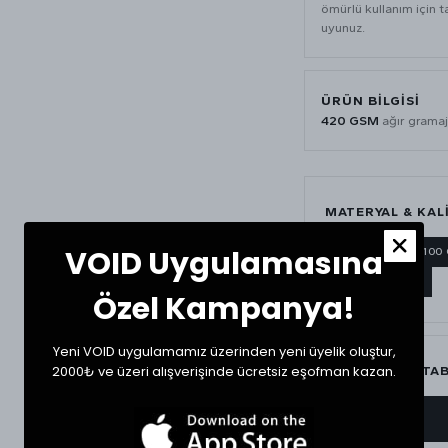
ömürlü kullanım için t
uyunuz.
ÜRÜN BILGISI
420 GSM
ağır gramaj
MATERYAL & KAL
VOID Uygulamasına
420 GSM
%100
AĞIR GRAMAJ
Özel Kampanya!
Yeni VOID uygulamamız üzerinden yeni üyelik oluştur,
2000₺ ve üzeri alışverişinde ücretsiz eşofman kazan.
BEDEN ÖLÇÜ TA
BEDEN