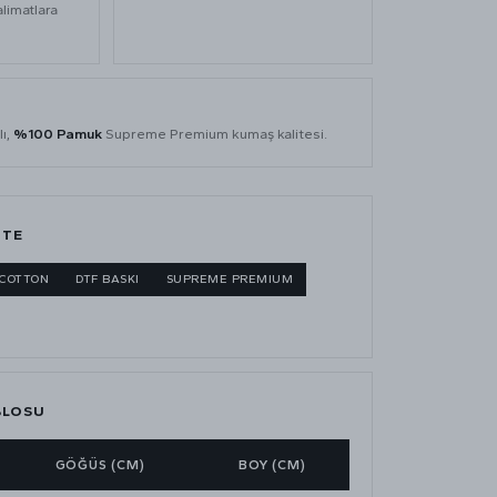
alimatlara
lı,
%100 Pamuk
Supreme Premium kumaş kalitesi.
ITE
 COTTON
DTF BASKI
SUPREME PREMIUM
BLOSU
GÖĞÜS (CM)
BOY (CM)