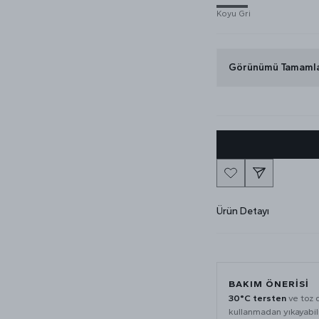
Koyu Gri
Görünümü Tamaml
Ürün Detayı
BAKIM ÖNERISI
30°C tersten
ve toz 
kullanmadan yıkayabili