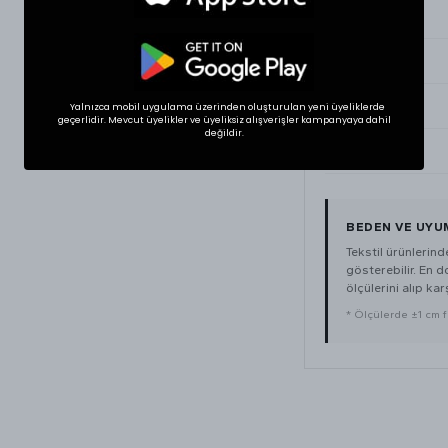
Small
Medium
Large
Yalnızca mobil uygulama üzerinden oluşturulan yeni üyeliklerde
geçerlidir. Mevcut üyelikler ve üyeliksiz alışverişler kampanyaya dahil
değildir.
XLarge
BEDEN VE UYU
Tekstil ürünlerin
gösterebilir. En 
ölçülerini alıp karş
* Ölçülerde ±1 cm far