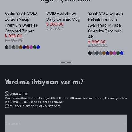
Kadın Yazlık VOID
VOID Redefined
Yazlık VOID Edition
V
Edition Nakışlı
Daily Ceramic Mug
Nakışlı Premium
P
₺ 269.00
Premium Oversize
Ayarlanabilir Paça
₺ 569.00
₺
Cropped Zipper
Oversize Eşofman
₺
₺ 999.00
Altı
₺ 1,199.00
₺ 899.00
₺ 1,399.00
Yardıma ihtiyacın var mı?
WhatsApp
Pazartesi’den Cumartesi’ye 09:00 - 02:00 saatleri arasında, Pazar günleri
ise 09:00 - 18:00 saatleri arasında.
musterihizmetleri@voidtr.com
Kurumsal