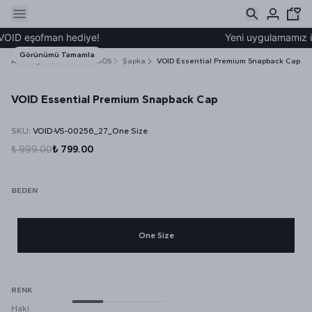
OID eşofman hediye!
Yeni uygulamamız üze
Görünümü Tamamla
Ana Sayfa
VOID STUDIOS
Şapka
VOID Essential Premium Snapback Cap
VOID Essential Premium Snapback Cap
SKU
:
VOID-VS-00256_27_One Size
₺ 999.00
₺ 799.00
BEDEN
One Size
RENK
Haki