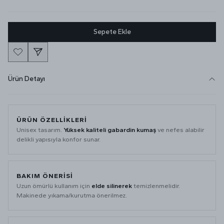
Sepete Ekle
Ürün Detayı
ÜRÜN ÖZELLIKLERI
Unisex tasarım.
Yüksek kaliteli gabardin kumaş
ve nefes alabilir
delikli yapısıyla konfor sunar.
BAKIM ÖNERISI
Uzun ömürlü kullanım için
elde silinerek
temizlenmelidir.
Makinede yıkama/kurutma önerilmez.