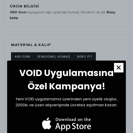
ÜRÜN BILGISI
480 Gsm
diyagonel ağır gramajlı kumaş. Modern ve şık
Boxy
kalıp
.
MATERYAL & KALIP
480 GSM
DİYAGONEL KUMAŞ
BOXY FIT
AĞIR GRAMAJ
VOID Uygulamasına
Özel Kampanya!
BEDEN ÖLÇÜ TABLOSU
Yeni VOID uygulamamız üzerinden yeni üyelik oluştur,
2000₺ ve üzeri alışverişinde ücretsiz eşofman kazan.
BEDEN
GÖĞÜS (CM)
BOY (CM)
Small
71
63
Medium
72
64