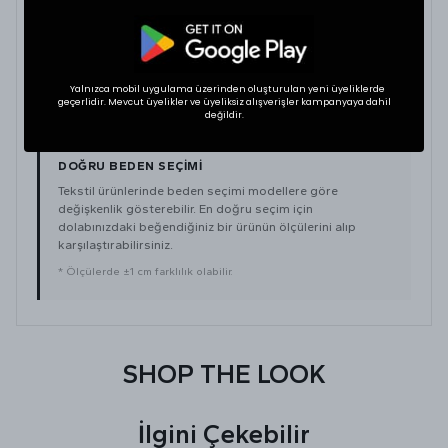
Large
75
67
XLarge
80
68
Yalnızca mobil uygulama üzerinden oluşturulan yeni üyeliklerde
geçerlidir. Mevcut üyelikler ve üyeliksiz alışverişler kampanyaya dahil
değildir.
DOĞRU BEDEN SEÇIMI
Tekstil ürünlerinde beden seçimi modellere göre
değişkenlik gösterebilir. En doğru seçim için
dolabınızdaki beğendiğiniz bir ürünün ölçülerini alıp
karşılaştırabilirsiniz.
* Ölçülerde ±1 cm farklılık olabilir.
SHOP THE LOOK
İlgini Çekebilir