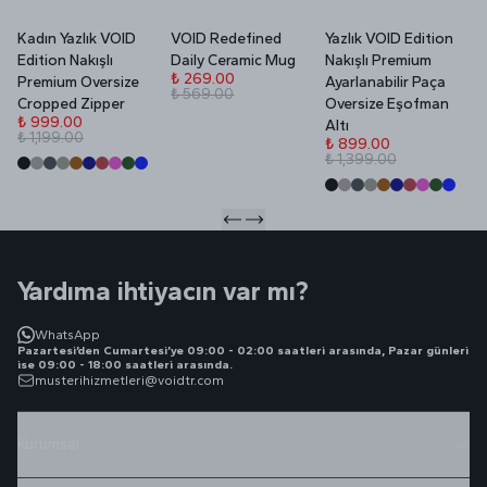
Kadın Yazlık VOID
VOID Redefined
Yazlık VOID Edition
V
Edition Nakışlı
Daily Ceramic Mug
Nakışlı Premium
P
₺ 269.00
Premium Oversize
Ayarlanabilir Paça
₺ 569.00
₺
Cropped Zipper
Oversize Eşofman
₺
₺ 999.00
Altı
₺ 1,199.00
₺ 899.00
₺ 1,399.00
Yardıma ihtiyacın var mı?
WhatsApp
Pazartesi’den Cumartesi’ye 09:00 - 02:00 saatleri arasında, Pazar günleri
ise 09:00 - 18:00 saatleri arasında.
musterihizmetleri@voidtr.com
Kurumsal