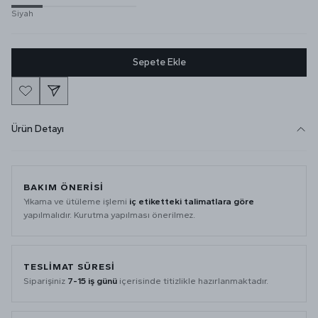
Siyah
Sepete Ekle
Ürün Detayı
BAKIM ÖNERISI
Yıkama ve ütüleme işlemi
iç etiketteki talimatlara göre
yapılmalıdır. Kurutma yapılması önerilmez.
TESLIMAT SÜRESI
Siparişiniz
7-15 iş günü
içerisinde titizlikle hazırlanmaktadır.