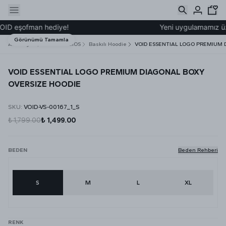
ID eşofman hediye!
Yeni uygulamamız üzer
Görünümü Tamamla
Ana Sayfa
VOID STUDIOS
Baskılı Hoodie
VOID ESSENTIAL LOGO PREMIUM 
VOID ESSENTIAL LOGO PREMIUM DIAGONAL BOXY
OVERSIZE HOODIE
SKU
:
VOID-VS-00167_1_S
₺ 1,799.00
₺ 1,499.00
BEDEN
Beden Rehberi
S
M
L
XL
RENK