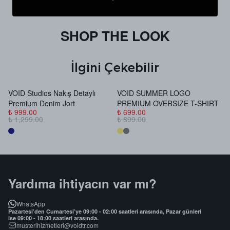
SHOP THE LOOK
İlgini Çekebilir
VOID Studios Nakış Detaylı
VOID SUMMER LOGO
V
Premium Denim Jort
PREMIUM OVERSIZE T-SHIRT
B
₺ 999.00
₺ 699.00
₺
₺ 1,299.00
₺ 899.00
₺
Yardıma ihtiyacın var mı?
WhatsApp
Pazartesi’den Cumartesi’ye 09:00 - 02:00 saatleri arasında, Pazar günleri
ise 09:00 - 18:00 saatleri arasında.
musterihizmetleri@voidtr.com