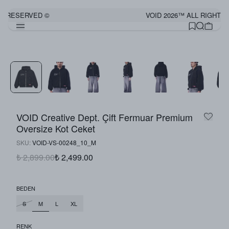
S RESERVED ©
VOID 2026™ ALL RIGHTS 
Görünümü Tamamla
VOID Creative Dept. Çift Fermuar Premium
Oversize Kot Ceket
SKU
:
VOID-VS-00248_10_M
₺ 2,899.00
₺ 2,499.00
BEDEN
M
S
L
XL
RENK