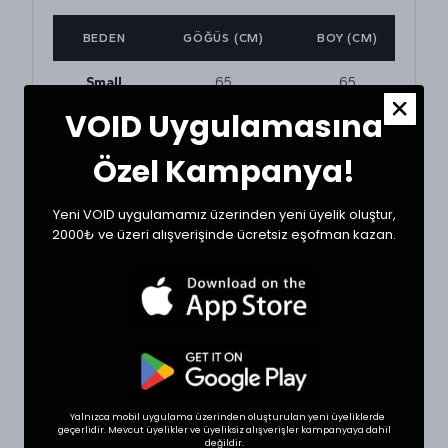
BEDEN
GÖĞÜS (CM)
BOY (CM)
Small
65
65
VOID Uygulamasına
Medium
67
65
Özel Kampanya!
Large
69
67
Yeni VOID uygulamamız üzerinden yeni üyelik oluştur,
XLarge
72
68
2000₺ ve üzeri alışverişinde ücretsiz eşofman kazan.
BEDEN SEÇİMİ İPUCU
Tekstil ürünlerinde beden seçimi modellere göre
değişkenlik gösterebilir. Doğru seçim için
dolabınızdaki beğendiğiniz bir ürünün ölçülerini alıp
sipariş oluşturabilirsiniz.
* Ölçülerde +1/-1 cm farklılık olabilir.
Yalnızca mobil uygulama üzerinden oluşturulan yeni üyeliklerde
geçerlidir. Mevcut üyelikler ve üyeliksiz alışverişler kampanyaya dahil
değildir.