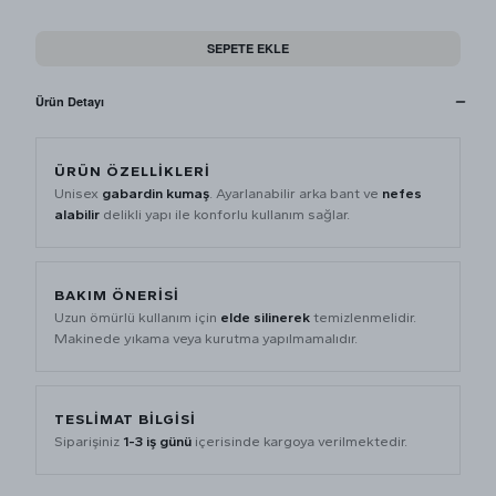
SEPETE EKLE
Ürün Detayı
ÜRÜN ÖZELLIKLERI
Unisex
gabardin kumaş
. Ayarlanabilir arka bant ve
nefes
alabilir
delikli yapı ile konforlu kullanım sağlar.
BAKIM ÖNERISI
Uzun ömürlü kullanım için
elde silinerek
temizlenmelidir.
Makinede yıkama veya kurutma yapılmamalıdır.
TESLIMAT BILGISI
Siparişiniz
1-3 iş günü
içerisinde kargoya verilmektedir.