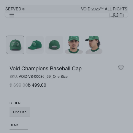
 RESERVED ©
VOID 2026™ ALL RIGHTS R
Görünümü Tamamla
Void Champions Baseball Cap
SKU
:
VOID-VS-00086_69_One Size
₺ 699.00
₺ 499.00
BEDEN
One Size
RENK