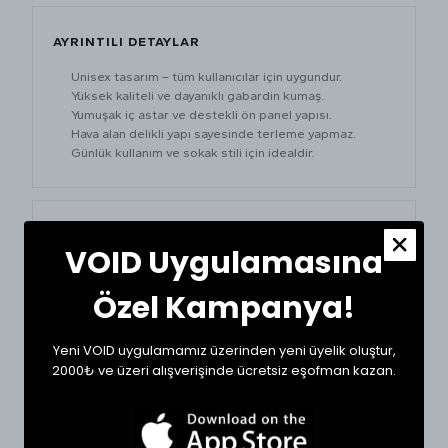
AYRINTILI DETAYLAR
Unisex tasarım – tüm kullanıcılar için uygundur.
Yüksek kaliteli ve dayanıklı gabardin kumaş.
Yumuşak iç astar ve destekli ön panel yapısı.
Hava alan delikli yapı sayesinde terleme yapmaz.
Günlük kullanım ve sokak stili için idealdir.
MATERYAL & STIL
VOID Uygulamasına
GABARDİN KUMAŞ
UNISEX
Özel Kampanya!
AYARLANABİLİR BANT
Yeni VOID uygulamamız üzerinden yeni üyelik oluştur,
2000₺ ve üzeri alışverişinde ücretsiz eşofman kazan.
ŞAPKA ÖLÇÜ TABLOSU
BEDEN
KAFA ÇEVRESİ (CM)
AYARLANABİLİR