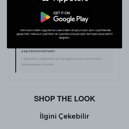
One Size
56 – 62
Evet
Yalnızca mobil uygulama üzerinden oluşturulan yeni üyeliklerde
İADE VE DEĞIŞIM KOŞULLARI
geçerlidir. Mevcut üyelikler ve üyeliksiz alışverişler kampanyaya dahil
değildir.
Hijyen koşulları gereği şapka, aksesuar ve kişisel
kullanım ürünlerinde
iade ve değişim
yapılamamaktadır.
* Şapkanızı doğrudan güneş ışığına uzun süre maruz
bırakmamanız önerilir.
SHOP THE LOOK
İlgini Çekebilir