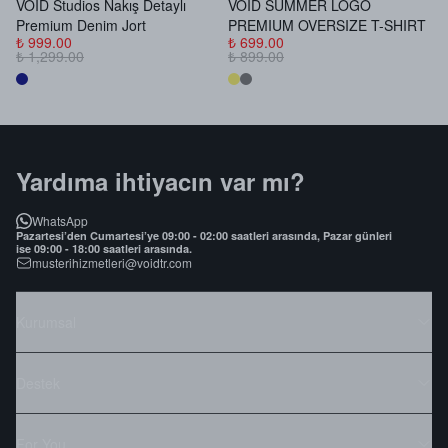
VOID Studios Nakış Detaylı
VOID SUMMER LOGO
V
Premium Denim Jort
PREMIUM OVERSIZE T-SHIRT
B
₺ 999.00
₺ 699.00
₺
₺ 1,299.00
₺ 899.00
₺
Yardıma ihtiyacın var mı?
WhatsApp
Pazartesi’den Cumartesi’ye 09:00 - 02:00 saatleri arasında, Pazar günleri
ise 09:00 - 18:00 saatleri arasında.
musterihizmetleri@voidtr.com
Kurumsal
Destek
For You