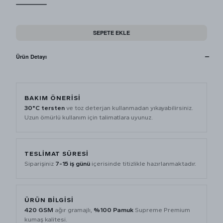
SEPETE EKLE
Ürün Detayı
BAKIM ÖNERISI
30°C tersten
ve toz deterjan kullanmadan yıkayabilirsiniz.
Uzun ömürlü kullanım için talimatlara uyunuz.
TESLIMAT SÜRESI
Siparişiniz
7-15 iş günü
içerisinde titizlikle hazırlanmaktadır.
ÜRÜN BILGISI
420 GSM
ağır gramajlı,
%100 Pamuk
Supreme Premium
kumaş kalitesi.