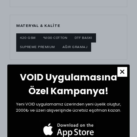
MATERYAL & KALITE
420 GSM
%100 COTTON
DTF BASKI
SUPREME PREMIUM
AĞIR GRAMAJ
VOID Uygulamasına
BEDEN ÖLÇÜ TABLOSU
Özel Kampanya!
BEDEN
GÖĞÜS (CM)
BOY (CM)
Small
62
62
Yeni VOID uygulamamız üzerinden yeni üyelik oluştur,
2000₺ ve üzeri alışverişinde ücretsiz eşofman kazan.
Medium
64
64
Large
67
65