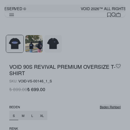
 RESERVED ©
VOID 2026™ ALL RIGHTS R
Görünümü Tamamla
VOID 90S REVIVAL PREMIUM OVERSIZE T-
SHIRT
SKU
:
VOID-VS-00146_1_S
₺ 899.00
₺ 699.00
BEDEN
Beden Rehberi
S
M
L
XL
RENK