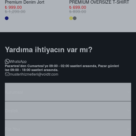
Premium Denim Jort
PREMIUM OVERSIZE T-SHIRT
B
₺ 999.00
₺ 699.00
₺
₺ 1,299.00
₺ 899.00
₺
Yardıma ihtiyacın var mı?
WhatsApp
Pazartesi’den Cumartesi’ye 09:00 - 02:00 saatleri arasında, Pazar günleri
ise 09:00 - 18:00 saatleri arasında.
musterihizmetleri@voidtr.com
Kurumsal
Destek
For You