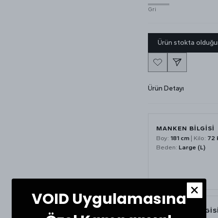
Gri
Ürün stokta olduğu
Ürün Detayı
MANKEN BİLGİSİ
Boy:
181 cm
| Kilo:
72 
Beden:
Large (L)
VOID Uygulamasına
MATERYAL BİLGİS