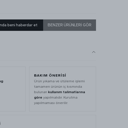
nda beni haberdar et
BENZER ÜRÜNLERİ GÖR
BAKIM ÖNERİSİ
kg
Ürün yıkama ve ütüleme işlemi
tamamen ürünün iç kısmında
bulunan
kullanım talimatlarına
göre
yapılmalıdır. Kurutma
yapılmaması önerilir.
İ