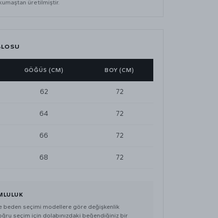
umaştan üretilmiştir.
BLOSU
GÖĞÜS (CM)
BOY (CM)
62
72
64
72
66
72
68
72
MLULUK
de beden seçimi modellere göre değişkenlik
doğru seçim için dolabınızdaki beğendiğiniz bir