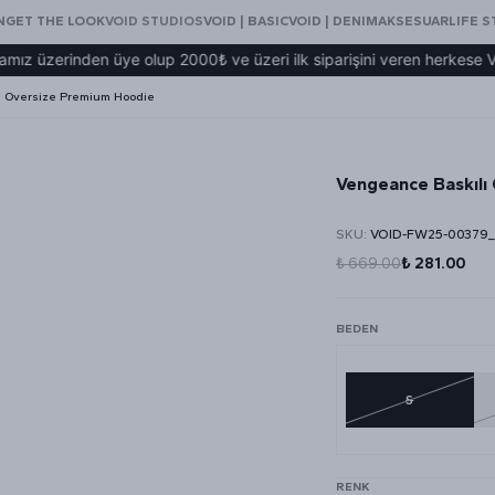
N
GET THE LOOK
VOID STUDIOS
VOID | BASIC
VOID | DENIM
AKSESUAR
LIFE S
rinden üye olup 2000₺ ve üzeri ilk siparişini veren herkese VOID eş
ı Oversize Premium Hoodie
Vengeance Baskılı
SKU
:
VOID-FW25-00379_
₺ 669.00
₺ 281.00
BEDEN
S
RENK