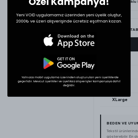
Özel Kampanya!
Ürün
%100 Pamuklu
k
Yeni VOID uygulamamız üzerinden yeni üyelik oluştur,
2000₺ ve üzeri alışverişinde ücretsiz eşofman kazan.
BEDEN ÖLÇÜ TA
BEDEN
Small
Medium
Yalnızca mobil uygulama üzerinden oluşturulan yeni üyeliklerde
geçerlidir. Mevcut üyelikler ve üyeliksiz alışverişler kampanyaya dahil
Large
değildir.
XLarge
BEDEN VE UYU
Tekstil ürünlerin
gösterebilir. En 