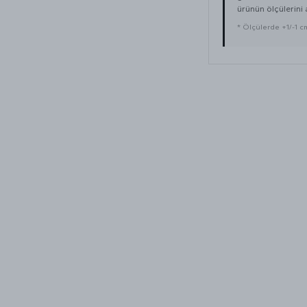
ürünün ölçülerini a
* Ölçülerde +1/-1 cm 