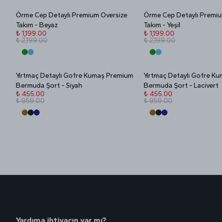
Örme Cep Detaylı Premium Oversize
Örme Cep Detaylı Premiu
Stokta Yok
Stokta Yok
İNDİRİM
İNDİRİM
Takım - Beyaz
Takım - Yeşil
₺ 1,199.00
₺ 1,199.00
₺ 2,199.00
₺ 2,199.00
Yırtmaç Detaylı Gofre Kumaş Premium
Yırtmaç Detaylı Gofre K
Stokta Yok
Stokta Yok
İNDİRİM
İNDİRİM
Bermuda Şort - Siyah
Bermuda Şort - Lacivert
₺ 455.00
₺ 455.00
₺ 959.00
₺ 959.00
Yardıma ihtiyacın var mı?