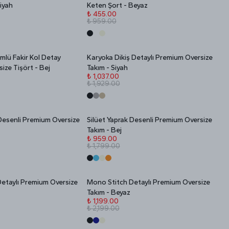
İNDİRİM
iyah
Keten Şort - Beyaz
₺ 455.00
₺ 959.00
lü Fakir Kol Detay
Karyoka Dikiş Detaylı Premium Oversize
Stokta Yok
İNDİRİM
ize Tişört - Bej
Takım - Siyah
₺ 1,037.00
₺ 1,929.00
 Desenli Premium Oversize
Silüet Yaprak Desenli Premium Oversize
Stokta Yok
İNDİRİM
Takım - Bej
₺ 959.00
₺ 1,799.00
etaylı Premium Oversize
Mono Stitch Detaylı Premium Oversize
Stokta Yok
İNDİRİM
Takım - Beyaz
₺ 1,199.00
₺ 2,199.00