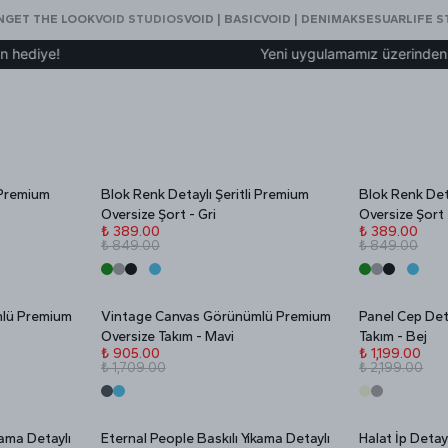
N
GET THE LOOK
VOID STUDIOS
VOID | BASIC
VOID | DENIM
AKSESUAR
LIFE S
iye!
Yeni uygulamamız üzerinden üye o
 Premium
Blok Renk Detaylı Şeritli Premium
Blok Renk Deta
Stokta Yok
Stokta Yok
İNDİRİM
İNDİRİM
Oversize Şort - Gri
Oversize Şort 
₺ 389.00
₺ 389.00
₺ 849.00
₺ 849.00
mlü Premium
Vintage Canvas Görünümlü Premium
Panel Cep Det
Stokta Yok
Stokta Yok
İNDİRİM
İNDİRİM
Oversize Takım - Mavi
Takım - Bej
₺ 905.00
₺ 1,199.00
₺ 1,709.00
₺ 2,199.00
kama Detaylı
Eternal People Baskılı Yıkama Detaylı
Halat İp Deta
Stokta Yok
Stokta Yok