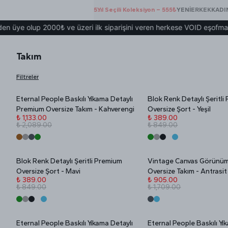
5.Yıl Seçili Koleksiyon – 555₺
YENİ
ERKEK
KADI
e olup 2000₺ ve üzeri ilk siparişini veren herkese VOID eşofman hed
Takım
Filtreler
Eternal People Baskılı Yıkama Detaylı
Blok Renk Detaylı Şeritli
İNDİRİM
Stokta Yok
İNDİRİM
Premium Oversize Takım - Kahverengi
Oversize Şort - Yeşil
₺ 1,133.00
₺ 389.00
₺ 2,089.00
₺ 849.00
Blok Renk Detaylı Şeritli Premium
Vintage Canvas Görünü
Stokta Yok
Stokta Yok
İNDİRİM
İNDİRİM
Oversize Şort - Mavi
Oversize Takım - Antrasit
₺ 389.00
₺ 905.00
₺ 849.00
₺ 1,709.00
Eternal People Baskılı Yıkama Detaylı
Eternal People Baskılı Yı
Stokta Yok
Stokta Yok