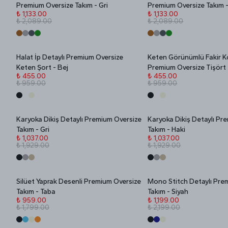
İNDİRİM
İNDİRİM
Premium Oversize Takım - Gri
Premium Oversize Takım -
₺ 1,133.00
₺ 1,133.00
₺ 2,089.00
₺ 2,089.00
Halat İp Detaylı Premium Oversize
Keten Görünümlü Fakir K
Stokta Yok
Stokta Yok
İNDİRİM
İNDİRİM
Keten Şort - Bej
Premium Oversize Tişört 
₺ 455.00
₺ 455.00
₺ 959.00
₺ 959.00
Karyoka Dikiş Detaylı Premium Oversize
Karyoka Dikiş Detaylı Pr
Stokta Yok
Stokta Yok
İNDİRİM
İNDİRİM
Takım - Gri
Takım - Haki
₺ 1,037.00
₺ 1,037.00
₺ 1,929.00
₺ 1,929.00
Silüet Yaprak Desenli Premium Oversize
Mono Stitch Detaylı Pre
Stokta Yok
Stokta Yok
İNDİRİM
İNDİRİM
Takım - Taba
Takım - Siyah
₺ 959.00
₺ 1,199.00
₺ 1,799.00
₺ 2,199.00