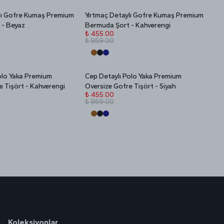
lı Gofre Kumaş Premium
Yırtmaç Detaylı Gofre Kumaş Premium
Stokta Yok
İNDİRİM
 - Beyaz
Bermuda Şort - Kahverengi
₺ 455.00
₺ 959.00
olo Yaka Premium
Cep Detaylı Polo Yaka Premium
Stokta Yok
İNDİRİM
e Tişört - Kahverengi
Oversize Gofre Tişört - Siyah
₺ 455.00
₺ 959.00
Koleksiyonlar