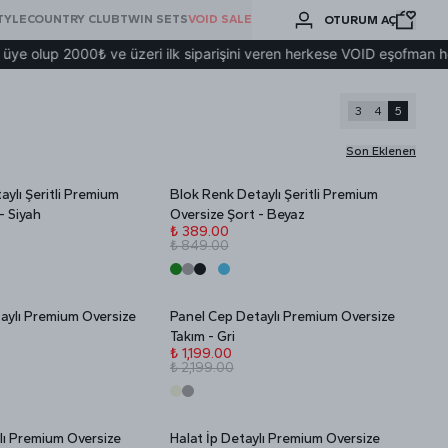
BURADA
TYLE
COUNTRY CLUB
TWIN SETS
VOID SALE
OTURUM AÇ
ARA
lup 2000₺ ve üzeri ilk siparişini veren herkese VOID eşofman hediye
3
4
5
Son Eklenen
ylı Şeritli Premium
Blok Renk Detaylı Şeritli Premium
Stokta Yok
İNDİRİM
- Siyah
Oversize Şort - Beyaz
₺ 389.00
₺ 849.00
aylı Premium Oversize
Panel Cep Detaylı Premium Oversize
Stokta Yok
İNDİRİM
Takım - Gri
₺ 1,199.00
₺ 2,199.00
ylı Premium Oversize
Halat İp Detaylı Premium Oversize
Stokta Yok