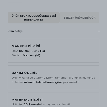
ÜRÜN STOKTA OLDUĞUNDA BENI
BENZER ÜRÜNLERİ GÖR
HABERDAR ET
Ürün Detayı
MANKEN BİLGİSİ
Boy:
182 cm
| Kilo:
71 kg
Beden:
Medium (M)
BAKIM ÖNERİSİ
Ürün yıkama ve ütüleme işlemi tamamen ürünün iç kısmında
bulunan
kullanım talimatlarına göre
yapılmalıdır.
MATERYAL BİLGİSİ
Ürün
%100 Pamuklu
kumaştan üretilmiştir.