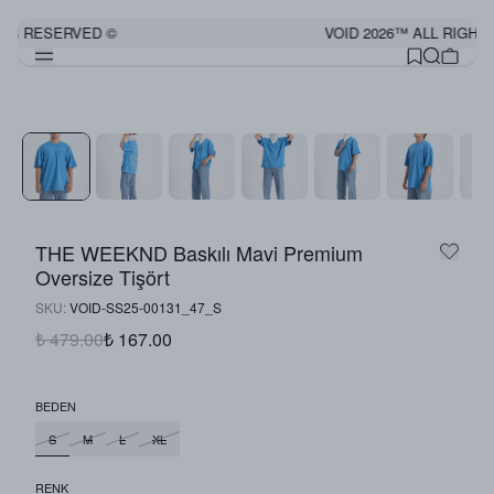
TS RESERVED ©
VOID 2026™ ALL RIGHTS
THE WEEKND Baskılı Mavi Premium
Oversize Tişört
SKU
:
VOID-SS25-00131_47_S
₺ 479.00
₺ 167.00
BEDEN
S
M
L
XL
RENK