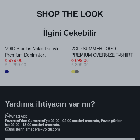
SHOP THE LOOK
İlgini Çekebilir
VOID Studios Nakış Detaylı
VOID SUMMER LOGO
V
Premium Denim Jort
PREMIUM OVERSIZE T-SHIRT
B
₺ 999.00
₺ 699.00
₺
₺ 1,299.00
₺ 899.00
₺
Yardıma ihtiyacın var mı?
WhatsApp
Pazartesi’den Cumartesi’ye 09:00 - 02:00 saatleri arasında, Pazar günleri
ise 09:00 - 18:00 saatleri arasında.
musterihizmetleri@voidtr.com