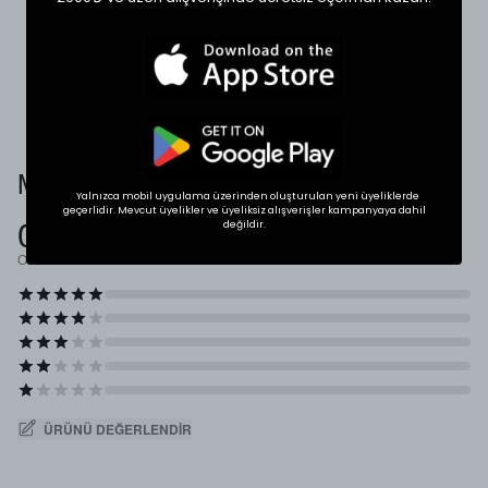
karşılaştırabilirsiniz.
* Ölçülerde +1/-1 cm farklılık olabilir.
Müşteri Yorumları
Yalnızca mobil uygulama üzerinden oluşturulan yeni üyeliklerde
geçerlidir. Mevcut üyelikler ve üyeliksiz alışverişler kampanyaya dahil
0.0
değildir.
Ortalama Puan
ÜRÜNÜ DEĞERLENDIR