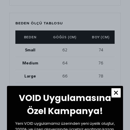
BEDEN ÖLÇÜ TABLOSU
BEDEN
GÖĞÜS (CM)
BOY (CM)
Small
62
74
Medium
64
76
Large
66
78
XLarge
68
80
VOID Uygulamasına
Özel Kampanya!
BEDEN VE UYUMLULUK
Tekstil ürünlerinde beden seçimi modellere göre
Yeni VOID uygulamamız üzerinden yeni üyelik oluştur,
değişkenlik gösterebilir. En doğru seçim için
2000₺ ve üzeri alışverişinde ücretsiz eşofman kazan.
dolabınızdaki beğendiğiniz bir ürünün ölçülerini alıp