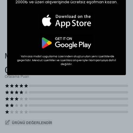
2000₺ ve üzeri alışverişinde ücretsiz eşofman kazan.
dolabınızdaki beğendiğiniz bir ürünün ölçülerini alıp
karşılaştırabilirsiniz.
* Ölçülerde +1/-1 cm farklılık olabilir.
Müşteri Yorumları
Yalnızca mobil uygulama üzerinden oluşturulan yeni üyeliklerde
geçerlidir. Mevcut üyelikler ve üyeliksiz alışverişler kampanyaya dahil
değildir.
0.0
Ortalama Puan
ÜRÜNÜ DEĞERLENDIR