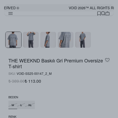
ESERVED ©
VOID 2026™ ALL RIGHTS RES
THE WEEKND Baskılı Gri Premium Oversize
T-shirt
SKU
:
VOID-SS25-00147_2_M
₺ 389.00
₺ 113.00
BEDEN
M
L
XL
RENK