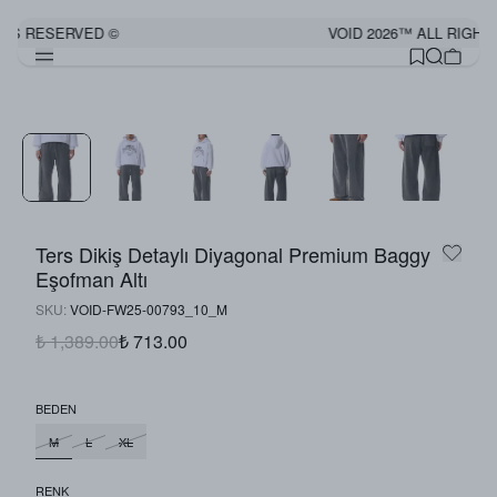
HTS RESERVED ©
VOID 2026™ ALL RIGHT
Ters Dikiş Detaylı Diyagonal Premium Baggy
Eşofman Altı
SKU
:
VOID-FW25-00793_10_M
₺ 1,389.00
₺ 713.00
BEDEN
M
L
XL
RENK