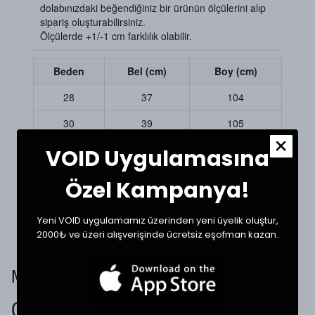
dolabınızdaki beğendiğiniz bir ürünün ölçülerini alıp
sipariş oluşturabilirsiniz.
Ölçülerde +1/-1 cm farklılık olabilir.
Beden
Bel (cm)
Boy (cm)
28
37
104
30
39
105
32
41
107
VOID Uygulamasına
34
43
107
Özel Kampanya!
35
47
108
Yeni VOID uygulamamız üzerinden yeni üyelik oluştur,
2000₺ ve üzeri alışverişinde ücretsiz eşofman kazan.
Müşteri Yorumları
0.0