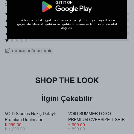
Ortalama Puan
Yalnızca mobil uygulama üzerinden oluşturulan yeni üyeliklerde
geçerlidir. Mevcut üyelikler ve üyeliksiz alışverişler kampanyaya dahil
değildir.
ÜRÜNÜ DEĞERLENDIR
SHOP THE LOOK
İlgini Çekebilir
VOID Studios Nakış Detaylı
VOID SUMMER LOGO
V
Premium Denim Jort
PREMIUM OVERSIZE T-SHIRT
B
₺ 999.00
₺ 699.00
₺
₺ 1,299.00
₺ 899.00
₺