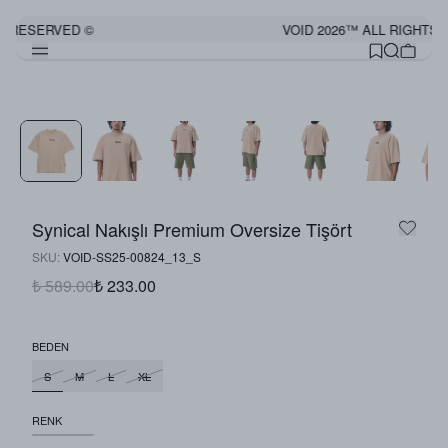
S RESERVED ©
VOID 2026™ ALL RIGHTS 
Synical Nakışlı Premium Oversize Tişört
SKU
:
VOID-SS25-00824_13_S
₺ 589.00
₺ 233.00
BEDEN
S
M
L
XL
RENK