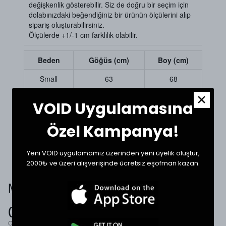
değişkenlik gösterebilir. Siz de doğru bir seçim için
dolabınızdaki beğendiğiniz bir ürünün ölçülerini alıp
sipariş oluşturabilirsiniz.
Ölçülerde +1/-1 cm farklılık olabilir.
Beden
Göğüs (cm)
Boy (cm)
Small
63
68
Medium
65
69
VOID Uygulamasına
Large
67
72
Özel Kampanya!
XLarge
69
73
Yeni VOID uygulamamız üzerinden yeni üyelik oluştur,
2000₺ ve üzeri alışverişinde ücretsiz eşofman kazan.
Müşteri Yorumları
0.0
Ortalama Puan