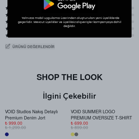
Yalnızca mobil uygulama üzerinden oluşturulan yeni üyeliklerde
geçerlidir. Mevcut üyelikler ve üyeliksiz alışverişler kampanyaya dahil
değildir.
ÜRÜNÜ DEĞERLENDIR
SHOP THE LOOK
İlgini Çekebilir
VOID Studios Nakış Detaylı
VOID SUMMER LOGO
V
Premium Denim Jort
PREMIUM OVERSIZE T-SHIRT
B
₺ 999.00
₺ 699.00
₺
₺ 1,299.00
₺ 899.00
₺