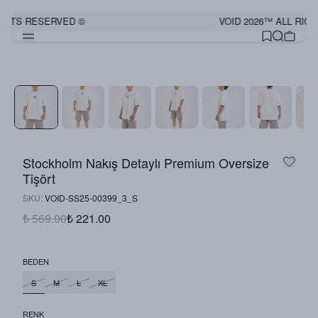
GHTS RESERVED ©
VOID 2026™ ALL RIGH
Stockholm Nakış Detaylı Premium Oversize
Tişört
SKU
:
VOID-SS25-00399_3_S
₺ 569.00
₺ 221.00
BEDEN
S
M
L
XL
RENK