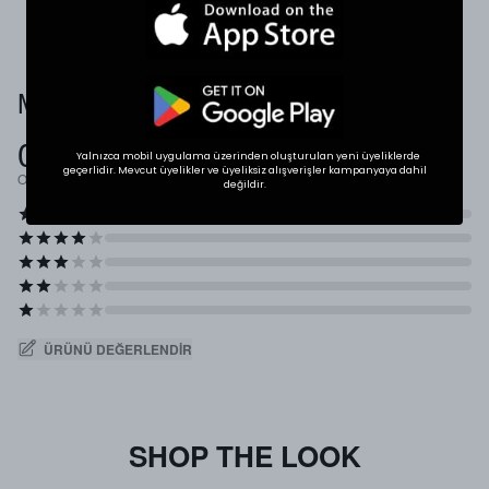
Müşteri Yorumları
0.0
Yalnızca mobil uygulama üzerinden oluşturulan yeni üyeliklerde
geçerlidir. Mevcut üyelikler ve üyeliksiz alışverişler kampanyaya dahil
Ortalama Puan
değildir.
ÜRÜNÜ DEĞERLENDIR
SHOP THE LOOK