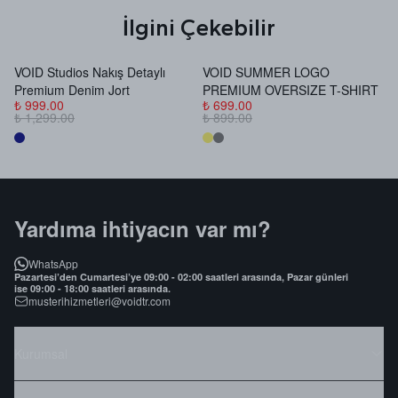
İlgini Çekebilir
VOID Studios Nakış Detaylı
VOID SUMMER LOGO
V
Premium Denim Jort
PREMIUM OVERSIZE T-SHIRT
B
₺ 999.00
₺ 699.00
₺
₺ 1,299.00
₺ 899.00
₺
Yardıma ihtiyacın var mı?
WhatsApp
Pazartesi’den Cumartesi’ye 09:00 - 02:00 saatleri arasında, Pazar günleri
ise 09:00 - 18:00 saatleri arasında.
musterihizmetleri@voidtr.com
Kurumsal