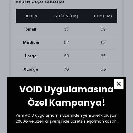
BEDEN ÖLÇÜ TABLOSU
BEDEN
GÖĞÜS (CM)
BOY (CM)
Small
67
62
Medium
62
63
Large
69
65
XLarge
70
66
VOID Uygulamasına
BEDEN VE UYUMLULUK
Özel Kampanya!
Tekstil ürünlerinde beden seçimi modellere göre
değişkenlik gösterebilir. En doğru seçim için
dolabınızdaki beğendiğiniz bir ürünün ölçülerini alıp
Yeni VOID uygulamamız üzerinden yeni üyelik oluştur,
karşılaştırabilirsiniz.
2000₺ ve üzeri alışverişinde ücretsiz eşofman kazan.
* Ölçülerde +1/-1 cm farklılık olabilir.