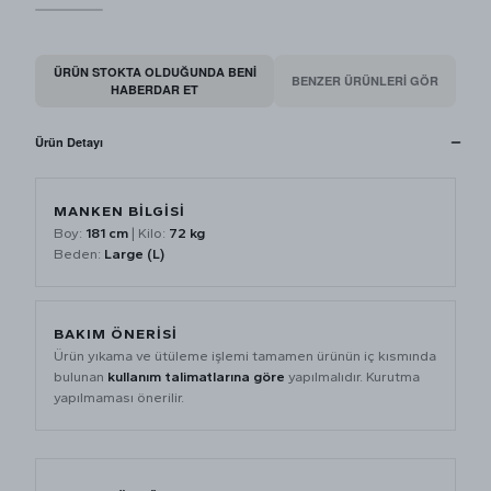
ÜRÜN STOKTA OLDUĞUNDA BENI
BENZER ÜRÜNLERİ GÖR
HABERDAR ET
Ürün Detayı
MANKEN BİLGİSİ
Boy:
181 cm
| Kilo:
72 kg
Beden:
Large (L)
BAKIM ÖNERİSİ
Ürün yıkama ve ütüleme işlemi tamamen ürünün iç kısmında
bulunan
kullanım talimatlarına göre
yapılmalıdır. Kurutma
yapılmaması önerilir.