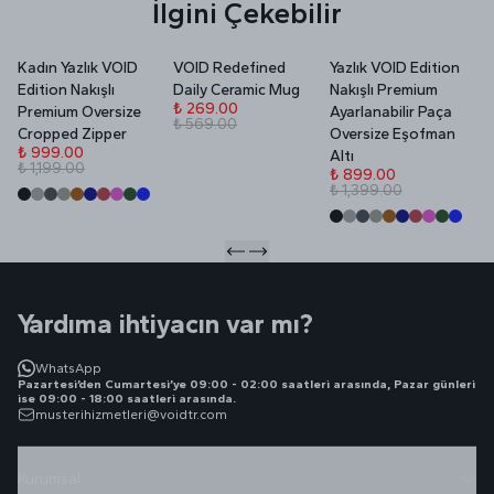
İlgini Çekebilir
Kadın Yazlık VOID
VOID Redefined
Yazlık VOID Edition
V
Edition Nakışlı
Daily Ceramic Mug
Nakışlı Premium
P
₺ 269.00
Premium Oversize
Ayarlanabilir Paça
₺ 569.00
₺
Cropped Zipper
Oversize Eşofman
₺
₺ 999.00
Altı
₺ 1,199.00
₺ 899.00
₺ 1,399.00
Yardıma ihtiyacın var mı?
WhatsApp
Pazartesi’den Cumartesi’ye 09:00 - 02:00 saatleri arasında, Pazar günleri
ise 09:00 - 18:00 saatleri arasında.
musterihizmetleri@voidtr.com
Kurumsal