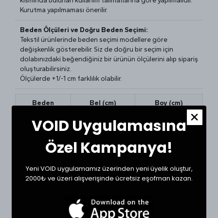
kısmında bulunan kullanım talimatlarına göre yapılmalıdır.
Kurutma yapılmaması önerilir.
Beden Ölçüleri ve Doğru Beden Seçimi:
Tekstil ürünlerinde beden seçimi modellere göre
değişkenlik gösterebilir. Siz de doğru bir seçim için
dolabınızdaki beğendiğiniz bir ürünün ölçülerini alıp sipariş
oluşturabilirsiniz.
Ölçülerde +1/-1 cm farklılık olabilir.
Beden
Bel (cm)
Boy (cm)
VOID Uygulamasına
24
34
105
26
37
106
Özel Kampanya!
27
39
106
Yeni VOID uygulamamız üzerinden yeni üyelik oluştur,
28
39
107
2000₺ ve üzeri alışverişinde ücretsiz eşofman kazan.
30
41
108
32
42
108