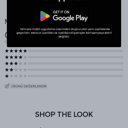
Müşteri Yorumları
Yalnızca mobil uygulama üzerinden oluşturulan yeni üyeliklerde
0.0
geçerlidir. Mevcut üyelikler ve üyeliksiz alışverişler kampanyaya dahil
değildir.
Ortalama Puan
ÜRÜNÜ DEĞERLENDIR
SHOP THE LOOK