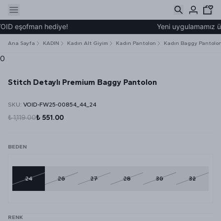
ID eşofman hediye!
Yeni uygulamamız üzer
Ana Sayfa
KADIN
Kadın Alt Giyim
Kadın Pantolon
Kadın Baggy Pantolo
0
Stitch Detaylı Premium Baggy Pantolon
SKU
:
VOID-FW25-00854_44_24
₺ 1,119.00
₺ 551.00
BEDEN
24
26
27
28
30
32
RENK