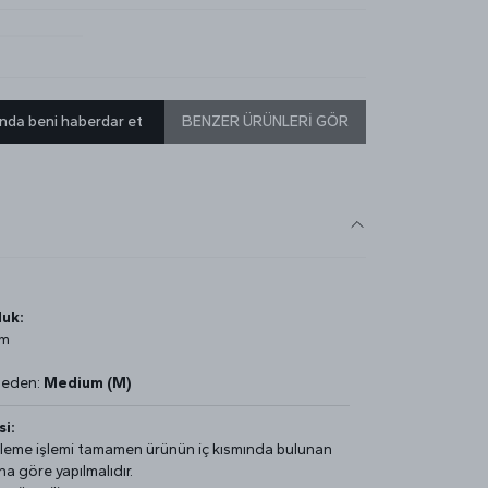
nda beni haberdar et
BENZER ÜRÜNLERİ GÖR
uk:
cm
Beden:
Medium (M)
i:
üleme işlemi tamamen ürünün iç kısmında bulunan
na göre yapılmalıdır.