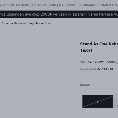
N
GET THE LOOK
VOID STUDIOS
VOID | BASIC
VOID | DENIM
AKSESUAR
LIFE S
inden üye olup 2000₺ ve üzeri ilk siparişini veren herkese VOID eş
ı Premium Oversize Long Sleeve Tişört
Stand As One Kaba
Tişört
SKU
:
VOID-FW25-00953
₺ 1,389.00
₺ 713.00
BEDEN
S