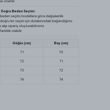
 önerilir.
e Doğru Beden Seçimi:
e beden seçimi modellere göre değişkenlik
e doğru bir seçim için dolabınızdaki beğendiğiniz
 alıp sipariş oluşturabilirsiniz.
rklılık olabilir.
Göğüs (cm)
Boy (cm)
71
70
72
71
73
72
74
74