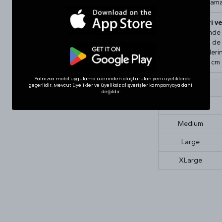
Kurutma yapılmaması
Beden Ölçüleri v
Tekstil ürünlerind
gösterebilir. Siz d
bir ürünün ölçülerini
Ölçülerde +1/-1 cm fa
Yalnızca mobil uygulama üzerinden oluşturulan yeni üyeliklerde
geçerlidir. Mevcut üyelikler ve üyeliksiz alışverişler kampanyaya dahil
Beden
değildir.
Small
Medium
Large
XLarge