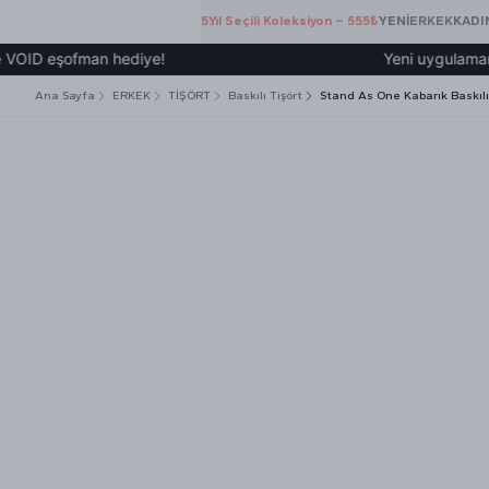
5.Yıl Seçili Koleksiyon – 555₺
YENİ
ERKEK
KADI
 eşofman hediye!
Yeni uygulamamız üzer
Ana Sayfa
ERKEK
TİŞÖRT
Baskılı Tişört
Stand As One Kabarık Baskıl