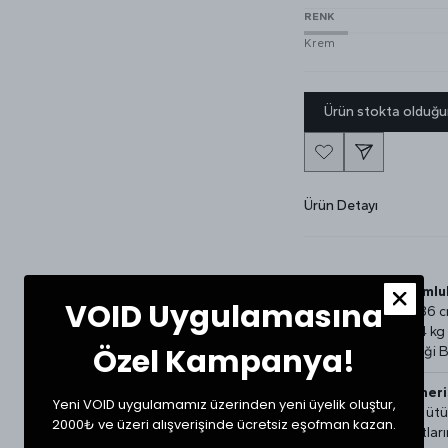
RENK
Krem
Ürün stokta olduğu
Ürün Detayı
Beden ve Uyumlul
VOID Uygulamasına
Manken Boy: 186 
Manken Kilo: 74 kg
Özel Kampanya!
Mankenin Giydiği 
Ürün Bakım Öneris
Yeni VOID uygulamamız üzerinden yeni üyelik oluştur,
Ürün yıkama ve üt
2000₺ ve üzeri alışverişinde ücretsiz eşofman kazan.
kullanım talimatları