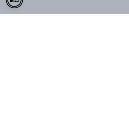
Kadın Yazlık VOID Edition Nakışlı
VOID Redefined Daily Ceramic
Premium Oversize Cropped
Mug
₺ 269.00
Zipper
₺ 569.00
₺ 999.00
₺ 1,199.00