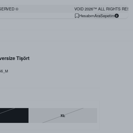
VED ©
VOID 2026™ ALL RIGHTS RESERVE
Hesabım
Ara
Sepetim
0
ersize Tişört
66_M
XL