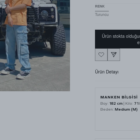
RENK
Turuncu
Ürün stokta olduğu
e
Ürün Detayı
MANKEN BİLGİSİ
Boy:
182 cm
| Kilo:
71 
Beden:
Medium (M)