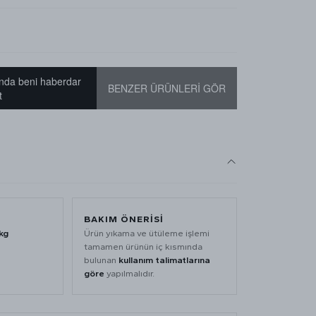
nda beni haberdar
BENZER ÜRÜNLERİ GÖR
t
BAKIM ÖNERİSİ
kg
Ürün yıkama ve ütüleme işlemi
tamamen ürünün iç kısmında
bulunan
kullanım talimatlarına
göre
yapılmalıdır.