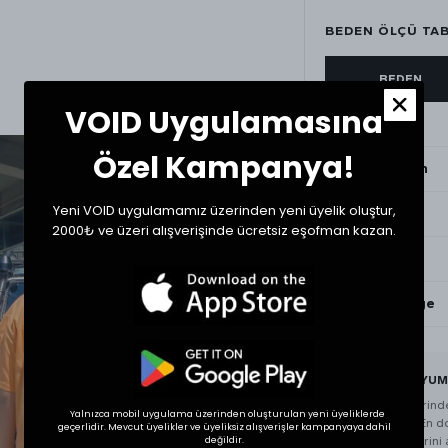
BEDEN ÖLÇÜ TA
BEDEN
VOID Uygulamasına
Small
Özel Kampanya!
Medium
Yeni VOID uygulamamız üzerinden yeni üyelik oluştur,
Large
2000₺ ve üzeri alışverişinde ücretsiz eşofman kazan.
XLarge
XXXLarge
BEDEN VE UYUM
Tekstil ürünlerin
Yalnızca mobil uygulama üzerinden oluşturulan yeni üyeliklerde
gösterebilir. En 
geçerlidir. Mevcut üyelikler ve üyeliksiz alışverişler kampanyaya dahil
ürünün ölçülerini a
değildir.