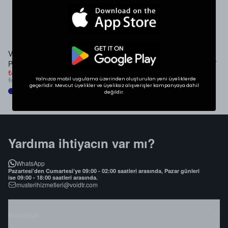
İlgini Çekebilir
VOID Studios Nakış Detaylı
VOID SUMMER LOGO
V
Premium Denim Jort
PREMIUM OVERSIZE T-SHIRT
B
₺ 999.00
₺ 699.00
₺
₺ 1,299.00
₺ 899.00
₺
Yalnızca mobil uygulama üzerinden oluşturulan yeni üyeliklerde
geçerlidir. Mevcut üyelikler ve üyeliksiz alışverişler kampanyaya dahil
değildir.
Yardıma ihtiyacın var mı?
WhatsApp
Pazartesi’den Cumartesi’ye 09:00 - 02:00 saatleri arasında, Pazar günleri
ise 09:00 - 18:00 saatleri arasında.
musterihizmetleri@voidtr.com
Kurumsal