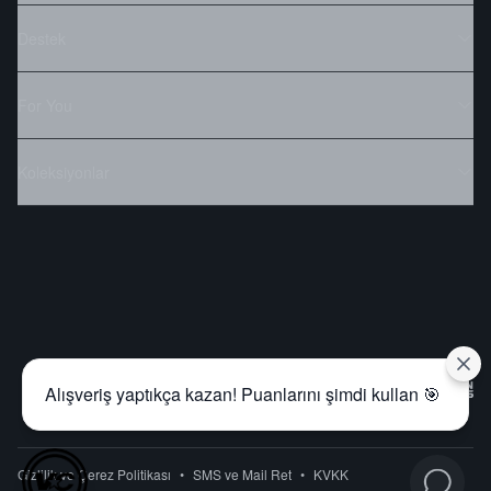
Destek
For You
Koleksiyonlar
Alışveriş yaptıkça kazan! Puanlarını şimdi kullan 🎯
Gizlilik ve Çerez Politikası
•
SMS ve Mail Ret
•
KVKK