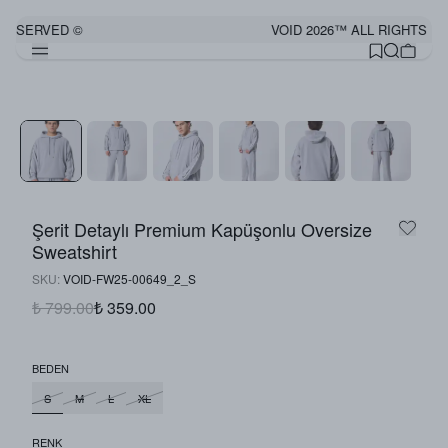
 RESERVED ©
VOID 2026™ ALL RIGHTS R
Şerit Detaylı Premium Kapüşonlu Oversize
Sweatshirt
SKU
:
VOID-FW25-00649_2_S
₺ 799.00
₺ 359.00
BEDEN
S
M
L
XL
RENK