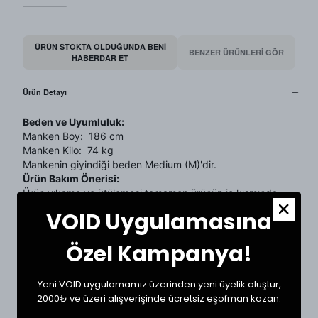
ÜRÜN STOKTA OLDUĞUNDA BENI
BENZER ÜRÜNLERİ GÖR
HABERDAR ET
Ürün Detayı
Beden ve Uyumluluk:
Manken Boy: 186 cm
Manken Kilo: 74 kg
Mankenin giyindiği beden Medium (M)'dir.
Ürün Bakım Önerisi:
Ürün yıkama ve ütülemesi tamamen ürünün iç kısmında
bulunan kullanım talimatlarına göre yapılmalıdır. Kurutma
VOID Uygulamasına
yapılmaması önerilir.
Beden Tablosu
Özel Kampanya!
Ürün Tanıtımı
Yeni VOID uygulamamız üzerinden yeni üyelik oluştur,
2000₺ ve üzeri alışverişinde ücretsiz eşofman kazan.
SHOP THE LOOK