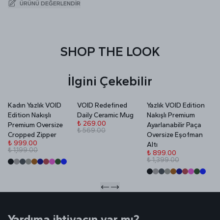
ÜRÜNÜ DEĞERLENDIR
SHOP THE LOOK
İlgini Çekebilir
Kadın Yazlık VOID
VOID Redefined
Yazlık VOID Edition
V
Edition Nakışlı
Daily Ceramic Mug
Nakışlı Premium
P
₺ 269.00
Premium Oversize
Ayarlanabilir Paça
₺ 569.00
₺
Cropped Zipper
Oversize Eşofman
₺
₺ 999.00
Altı
₺ 1,199.00
₺ 899.00
₺ 1,399.00
Yardıma ihtiyacın var mı?