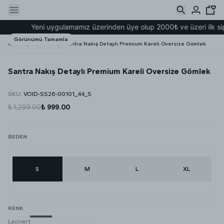
Yeni uygulamamız üzerinden üye olup 2000₺ ve üzeri ilk sipar
Görünümü Tamamla
Ana Sayfa
YENİ
Santra Nakış Detaylı Premium Kareli Oversize Gömlek
Santra Nakış Detaylı Premium Kareli Oversize Gömlek
SKU
:
VOID-SS26-00101_44_S
₺ 1,299.00
₺ 999.00
BEDEN
S
M
L
XL
RENK
Lacivert