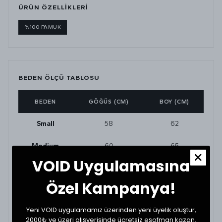
ÜRÜN ÖZELLİKLERİ
%100 PAMUK
BEDEN ÖLÇÜ TABLOSU
BEDEN
GÖĞÜS (CM)
BOY (CM)
Small
58
62
Medium
60
65
VOID Uygulamasına
Large
63
66
Özel Kampanya!
XLarge
65
68
Yeni VOID uygulamamız üzerinden yeni üyelik oluştur,
2000₺ ve üzeri alışverişinde ücretsiz eşofman kazan.