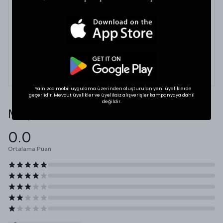
BEDEN VE UYUMLULUK
Tekstil ürünlerinde beden seçimi modellere göre
değişkenlik gösterebilir. En doğru seçim için
dolabınızdaki favori bir ürününüzün ölçülerini alıp
karşılaştırabilirsiniz.
* Ölçülerde ±1 cm farklılık olabilir.
Yalnızca mobil uygulama üzerinden oluşturulan yeni üyeliklerde
geçerlidir. Mevcut üyelikler ve üyeliksiz alışverişler kampanyaya dahil
değildir.
Müşteri Yorumları
0.0
Ortalama Puan