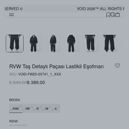
RESERVED ©
VOID 2026™ ALL RIGHTS RE
RVW Taş Detaylı Paçası Lastikli Eşofman
SKU
:
VOID-FW25-00741_1_XXS
₺ 849.00
₺ 389.00
BEDEN
XXS
XS
S
M
L
RENK