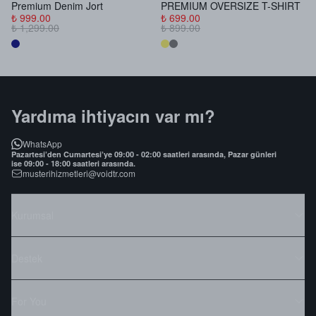
Premium Denim Jort
PREMIUM OVERSIZE T-SHIRT
B
₺ 999.00
₺ 699.00
₺
₺ 1,299.00
₺ 899.00
₺
Yardıma ihtiyacın var mı?
WhatsApp
Pazartesi’den Cumartesi’ye 09:00 - 02:00 saatleri arasında, Pazar günleri
ise 09:00 - 18:00 saatleri arasında.
musterihizmetleri@voidtr.com
Kurumsal
Destek
For You