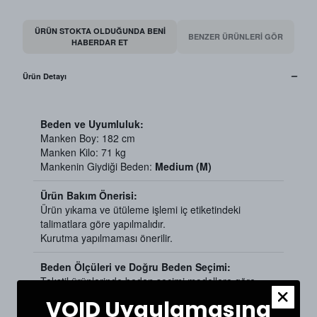
ÜRÜN STOKTA OLDUĞUNDA BENI
BENZER ÜRÜNLERİ GÖR
HABERDAR ET
Ürün Detayı
Beden ve Uyumluluk:
Manken Boy: 182 cm
Manken Kilo: 71 kg
Mankenin Giydiği Beden:
Medium (M)
Ürün Bakım Önerisi:
Ürün yıkama ve ütüleme işlemi iç etiketindeki
talimatlara göre yapılmalıdır.
Kurutma yapılmaması önerilir.
Beden Ölçüleri ve Doğru Beden Seçimi:
Tekstil ürünlerinde beden seçimi modellere göre
değişkenlik gösterebilir. Siz de doğru bir seçim için
VOID Uygulamasına
dolabınızdaki beğendiğiniz bir ürünün ölçülerini alıp