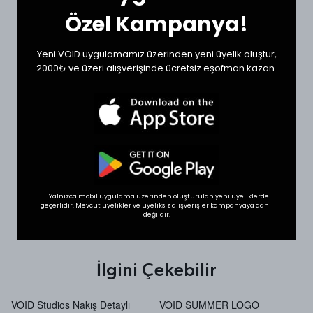
sipariş oluşturabilirsiniz.
Özel Kampanya!
Ölçülerde +1/-1 cm farklılık olabilir.
Yeni VOID uygulamamız üzerinden yeni üyelik oluştur,
Beden
Göğüs (cm)
Boy (cm)
2000₺ ve üzeri alışverişinde ücretsiz eşofman kazan.
XXSmall
33
92
XSmall
35
95
Small
37
97
Large
43
100
Yalnızca mobil uygulama üzerinden oluşturulan yeni üyeliklerde
geçerlidir. Mevcut üyelikler ve üyeliksiz alışverişler kampanyaya dahil
değildir.
SHOP THE LOOK
İlgini Çekebilir
VOID Studios Nakış Detaylı
VOID SUMMER LOGO
V