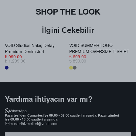
SHOP THE LOOK
İlgini Çekebilir
VOID Studios Nakış Detaylı
VOID SUMMER LOGO
V
Premium Denim Jort
PREMIUM OVERSIZE T-SHIRT
B
₺ 999.00
₺ 699.00
₺
₺ 1,299.00
₺ 899.00
₺
Yardıma ihtiyacın var mı?
WhatsApp
Pazartesi’den Cumartesi’ye 09:00 - 02:00 saatleri arasında, Pazar günleri
ise 09:00 - 18:00 saatleri arasında.
musterihizmetleri@voidtr.com