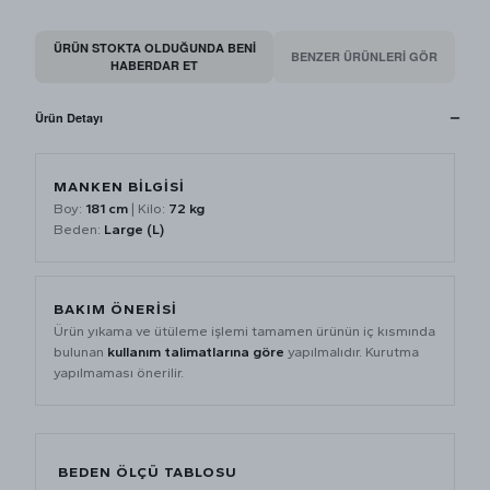
ÜRÜN STOKTA OLDUĞUNDA BENI
BENZER ÜRÜNLERİ GÖR
HABERDAR ET
Ürün Detayı
MANKEN BİLGİSİ
Boy:
181 cm
| Kilo:
72 kg
Beden:
Large (L)
BAKIM ÖNERİSİ
Ürün yıkama ve ütüleme işlemi tamamen ürünün iç kısmında
bulunan
kullanım talimatlarına göre
yapılmalıdır. Kurutma
yapılmaması önerilir.
BEDEN ÖLÇÜ TABLOSU