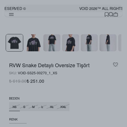
S RESERVED ©
VOID 2026™ ALL RIGHTS 
RVW Snake Detaylı Oversize Tişört
SKU
:
VOID-SS25-00270_1_XS
₺ 619.00
₺ 251.00
BEDEN
XS
S
M
L
XL
XXL
RENK