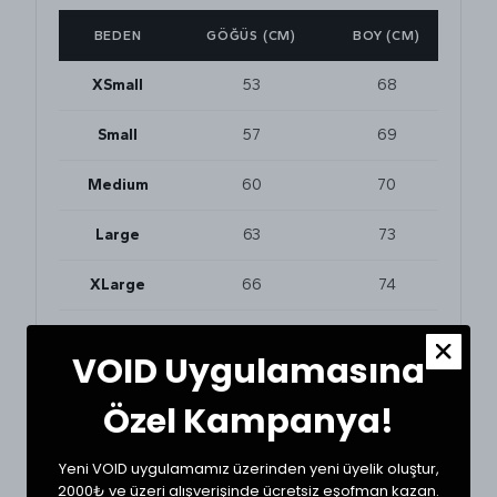
BEDEN
GÖĞÜS (CM)
BOY (CM)
XSmall
53
68
Small
57
69
Medium
60
70
Large
63
73
XLarge
66
74
XXLarge
70
76
VOID Uygulamasına
Özel Kampanya!
BEDEN VE UYUMLULUK
Tekstil ürünlerinde beden seçimi modellere göre
Yeni VOID uygulamamız üzerinden yeni üyelik oluştur,
değişkenlik gösterebilir. En doğru seçim için
dolabınızdaki beğendiğiniz bir ürünün ölçülerini alıp
2000₺ ve üzeri alışverişinde ücretsiz eşofman kazan.