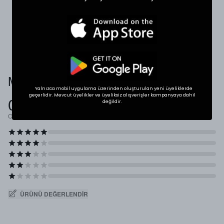
karşılaştırabilirsiniz.
* Ölçülerde +1/-1 cm farklılık olabilir.
Müşteri Yorumları
Yalnızca mobil uygulama üzerinden oluşturulan yeni üyeliklerde
geçerlidir. Mevcut üyelikler ve üyeliksiz alışverişler kampanyaya dahil
0.0
değildir.
Ortalama Puan
ÜRÜNÜ DEĞERLENDIR