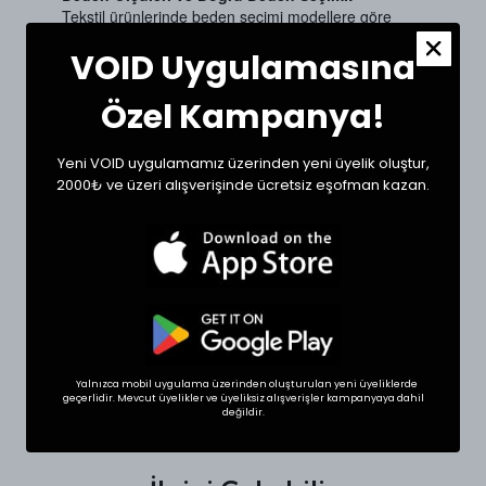
Tekstil ürünlerinde beden seçimi modellere göre
değişkenlik gösterebilir. Siz de doğru bir seçim için
VOID Uygulamasına
dolabınızdaki beğendiğiniz bir ürünün ölçülerini alıp
sipariş oluşturabilirsiniz.
Ölçülerde +1/-1 cm farklılık olabilir.
Özel Kampanya!
Beden
Bel (cm)
Boy (cm)
Yeni VOID uygulamamız üzerinden yeni üyelik oluştur,
2000₺ ve üzeri alışverişinde ücretsiz eşofman kazan.
Small
36
109
Medium
39
110
Large
39
111
XLarge
43
112
Yalnızca mobil uygulama üzerinden oluşturulan yeni üyeliklerde
geçerlidir. Mevcut üyelikler ve üyeliksiz alışverişler kampanyaya dahil
SHOP THE LOOK
değildir.