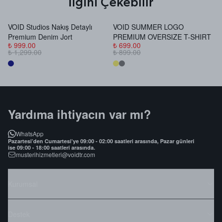
İlgini Çekebilir
VOID Studios Nakış Detaylı
VOID SUMMER LOGO
V
Premium Denim Jort
PREMIUM OVERSIZE T-SHIRT
B
₺ 999.00
₺ 699.00
₺
₺ 1,299.00
₺ 899.00
₺
Yardıma ihtiyacın var mı?
WhatsApp
Pazartesi’den Cumartesi’ye 09:00 - 02:00 saatleri arasında, Pazar günleri
ise 09:00 - 18:00 saatleri arasında.
musterihizmetleri@voidtr.com
Kurumsal
Destek