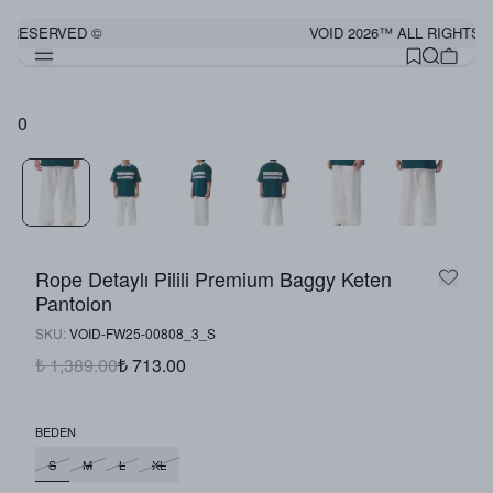
S RESERVED ©
VOID 2026™ ALL RIGHTS 
0
Rope Detaylı Pilili Premium Baggy Keten
Pantolon
SKU
:
VOID-FW25-00808_3_S
₺ 1,389.00
₺ 713.00
BEDEN
S
M
L
XL