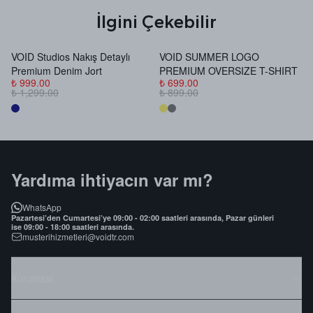
İlgini Çekebilir
VOID Studios Nakış Detaylı
VOID SUMMER LOGO
V
Premium Denim Jort
PREMIUM OVERSIZE T-SHIRT
B
₺ 999.00
₺ 699.00
₺
₺ 1,299.00
₺ 899.00
₺
Yardıma ihtiyacın var mı?
WhatsApp
Pazartesi’den Cumartesi’ye 09:00 - 02:00 saatleri arasında, Pazar günleri
ise 09:00 - 18:00 saatleri arasında.
musterihizmetleri@voidtr.com
Kurumsal