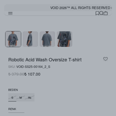
©
VOID 2026™ ALL RIGHTS RESERVED ©
Robotic Acid Wash Oversize T-shirt
SKU
:
VOID-SS25-00164_2_S
₺ 379.00
₺ 107.00
BEDEN
S
M
XL
RENK