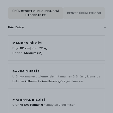
ÜRÜN STOKTA OLDUĞUNDA BENI
BENZER ÜRÜNLERİ GÖR
HABERDAR ET
Ürün Detayı
MANKEN BİLGİSİ
Boy:
181 cm
| Kilo:
72 kg
Beden:
Medium (M)
BAKIM ÖNERİSİ
Ürün yıkama ve ütüleme işlemi tamamen ürünün iç kısmında
bulunan
kullanım talimatlarına göre
yapılmalıdır.
MATERYAL BİLGİSİ
Ürün
%100 Pamuklu
kumaştan üretilmiştir.