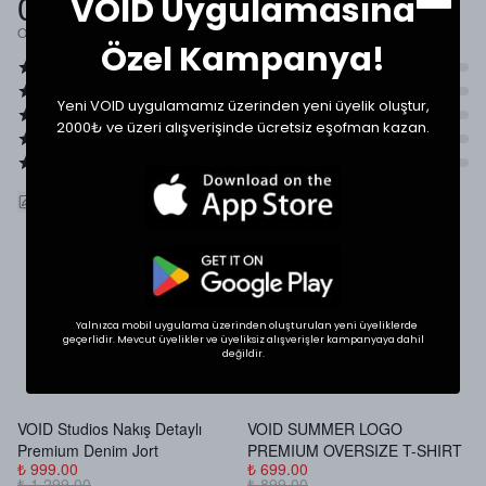
0.0
VOID Uygulamasına
Ortalama Puan
Özel Kampanya!
Yeni VOID uygulamamız üzerinden yeni üyelik oluştur,
2000₺ ve üzeri alışverişinde ücretsiz eşofman kazan.
ÜRÜNÜ DEĞERLENDIR
SHOP THE LOOK
Yalnızca mobil uygulama üzerinden oluşturulan yeni üyeliklerde
geçerlidir. Mevcut üyelikler ve üyeliksiz alışverişler kampanyaya dahil
değildir.
İlgini Çekebilir
VOID Studios Nakış Detaylı
VOID SUMMER LOGO
V
Premium Denim Jort
PREMIUM OVERSIZE T-SHIRT
B
₺ 999.00
₺ 699.00
₺
₺ 1,299.00
₺ 899.00
₺