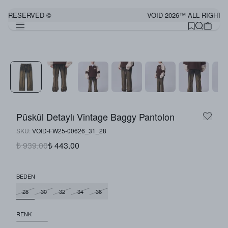
TS RESERVED ©
VOID 2026™ ALL RIGHTS
Püskül Detaylı Vintage Baggy Pantolon
SKU
:
VOID-FW25-00626_31_28
₺ 939.00
₺ 443.00
BEDEN
28
30
32
34
36
RENK