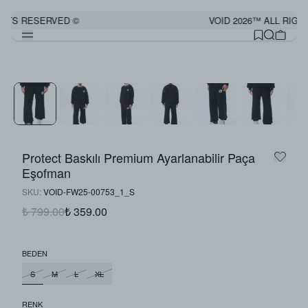
GHTS RESERVED ©
VOID 2026™ ALL RIGH
Protect Baskılı Premium Ayarlanabilir Paça
Eşofman
SKU
:
VOID-FW25-00753_1_S
₺ 799.00
₺ 359.00
BEDEN
S
M
L
XL
RENK