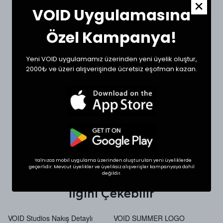
sipariş oluşturabilirsiniz.
VOID Uygulamasına
Ölçülerde +1/-1 cm farklılık olabilir.
Özel Kampanya!
Beden
Bel (cm)
Boy (cm)
Small
32
102
Yeni VOID uygulamamız üzerinden yeni üyelik oluştur,
2000₺ ve üzeri alışverişinde ücretsiz eşofman kazan.
Medium
35
104
Large
37
106
XLarge
40
106
SHOP THE LOOK
Yalnızca mobil uygulama üzerinden oluşturulan yeni üyeliklerde
geçerlidir. Mevcut üyelikler ve üyeliksiz alışverişler kampanyaya dahil
değildir.
İlgini Çekebilir
VOID Studios Nakış Detaylı
VOID SUMMER LOGO
V