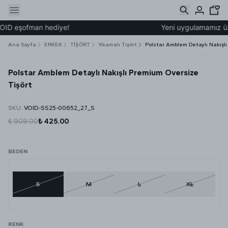
OID eşofman hediye!
Yeni uygulamamız üzer
Ana Sayfa
ERKEK
TİŞÖRT
Yıkamalı Tişört
Polstar Amblem Detaylı Nakışlı
Polstar Amblem Detaylı Nakışlı Premium Oversize
Tişört
SKU
:
VOID-SS25-00652_27_S
₺ 909.00
₺ 425.00
BEDEN
S
M
L
XL
RENK