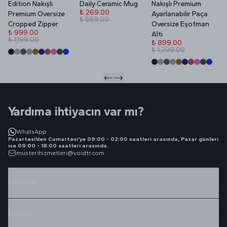
Edition Nakışlı
Daily Ceramic Mug
Nakışlı Premium
P
₺ 269.00
Premium Oversize
Ayarlanabilir Paça
₺ 569.00
₺
Cropped Zipper
Oversize Eşofman
₺
₺ 999.00
Altı
₺ 1,199.00
₺ 899.00
₺ 1,399.00
Yardıma ihtiyacın var mı?
WhatsApp
Pazartesi’den Cumartesi’ye 09:00 - 02:00 saatleri arasında, Pazar günleri
ise 09:00 - 18:00 saatleri arasında.
musterihizmetleri@voidtr.com
Kurumsal
Destek