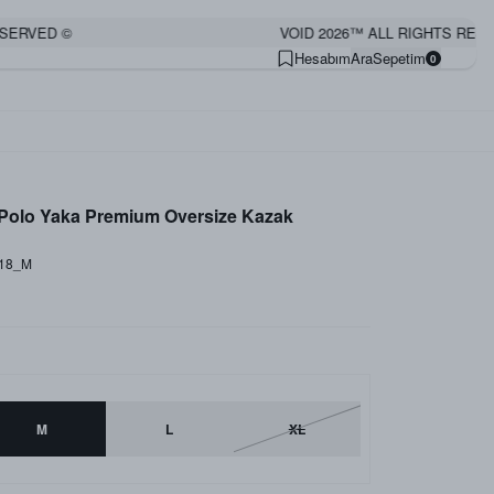
RVED ©
VOID 2026™ ALL RIGHTS RESERV
Hesabım
Ara
Sepetim
0
 Polo Yaka Premium Oversize Kazak
_18_M
M
L
XL