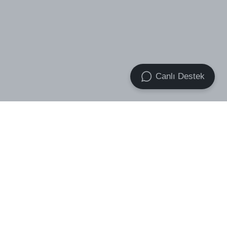
Canlı Destek
VOID Premium Essential Socks
VOID Band Boxer 2x Pack
₺ 499.00
3-Pack
₺ 699.00
₺ 439.00
₺ 759.00