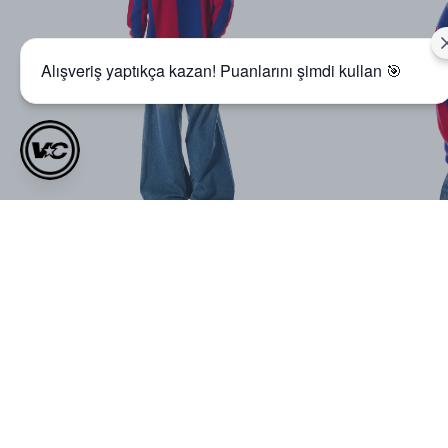
Alışveriş yaptıkça kazan! Puanlarını şimdi kullan 🎯
VOID Studios Nakış Detaylı
VOID SUMMER LOGO
Premium Denim Jort
PREMIUM OVERSIZE T-SHIRT
₺ 999.00
₺ 699.00
₺ 1,299.00
₺ 899.00