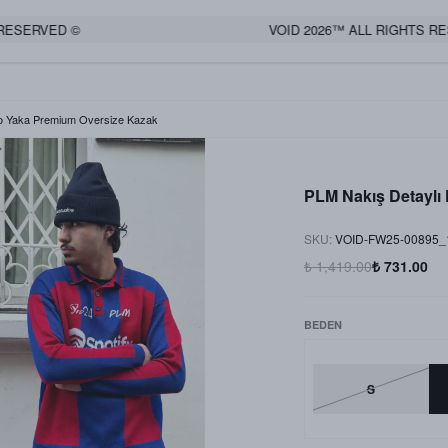
ERVED ©
VOID 2026™ ALL RIGHTS RESE
lo Yaka Premium Oversize Kazak
PLM Nakış Detaylı
SKU
:
VOID-FW25-00895
₺ 1,419.00
₺ 731.00
BEDEN
S