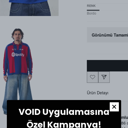
RENK
Bordo
Görünümü Tamaml
Ürün Detayı
VOID Uygulamasına
Beden ve Uyumlu
Özel Kampanya!
Manken Boy: 186