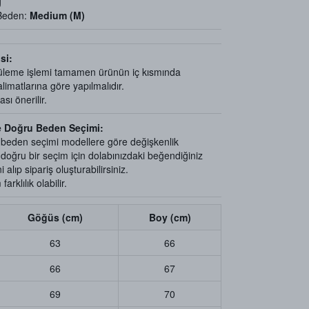
g
 Beden:
Medium (M)
si:
üleme işlemi tamamen ürünün iç kısmında
limatlarına göre yapılmalıdır.
ı önerilir.
e Doğru Beden Seçimi:
e beden seçimi modellere göre değişkenlik
e doğru bir seçim için dolabınızdaki beğendiğiniz
 alıp sipariş oluşturabilirsiniz.
arklılık olabilir.
Göğüs (cm)
Boy (cm)
63
66
66
67
69
70