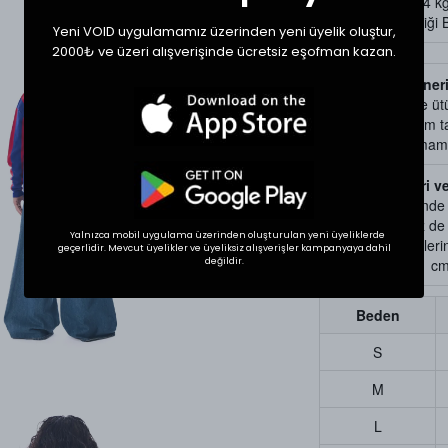
Manken Kilo: 74 k
Mankenin Giydiği
Yeni VOID uygulamamız üzerinden yeni üyelik oluştur,
2000₺ ve üzeri alışverişinde ücretsiz eşofman kazan.
Ürün Bakım Öneri
Ürün yıkama ve üt
bulunan kullanım ta
Kurutma yapılmamas
Beden Ölçüleri v
Tekstil ürünlerind
gösterebilir. Siz d
Yalnızca mobil uygulama üzerinden oluşturulan yeni üyeliklerde
bir ürünün ölçülerini
geçerlidir. Mevcut üyelikler ve üyeliksiz alışverişler kampanyaya dahil
değildir.
Ölçülerde +1/-1 cm f
Beden
S
M
L