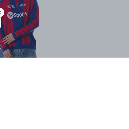
SHOP THE LOOK
İlgini Çekebilir
VOID Wide Barrel Fit Premium
VOID SUMMER MARKET
Baggy Pantolon
PREMIUM T-SHIRT
₺ 1,199.00
₺ 699.00
₺ 1,499.00
₺ 899.00