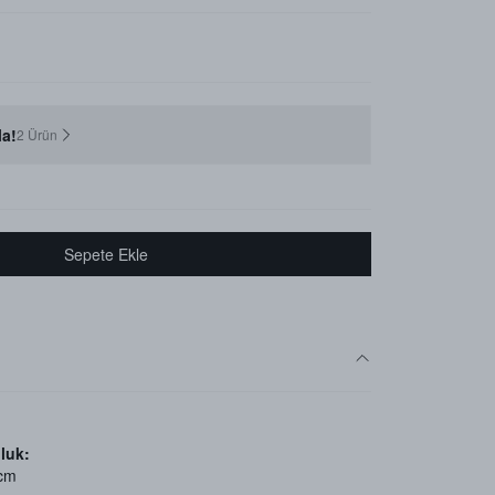
a!
2 Ürün
Sepete Ekle
luk:
 cm