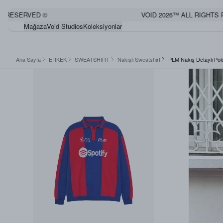
ESERVED ©
VOID 2026™ ALL RIGHTS RES
Mağaza
Void Studios
Koleksiyonlar
Ana Sayfa
ERKEK
SWEATSHIRT
Nakışlı Sweatshirt
PLM Nakış Detaylı Po