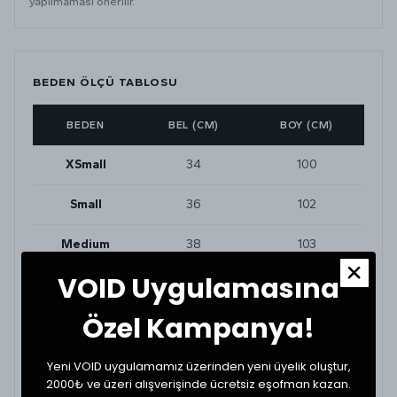
yapılmaması önerilir.
BEDEN ÖLÇÜ TABLOSU
BEDEN
BEL (CM)
BOY (CM)
XSmall
34
100
Small
36
102
Medium
38
103
VOID Uygulamasına
Large
40
104
Özel Kampanya!
XLarge
44
106
Yeni VOID uygulamamız üzerinden yeni üyelik oluştur,
2000₺ ve üzeri alışverişinde ücretsiz eşofman kazan.
BEDEN VE UYUMLULUK