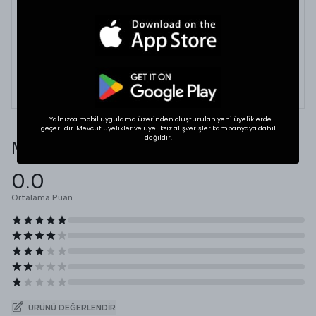
Tekstil ürünlerinde beden seçimi modellere göre
değişkenlik gösterebilir. En doğru seçim için
dolabınızdaki beğendiğiniz bir ürünün ölçülerini alıp
karşılaştırabilirsiniz.
* Ölçülerde +1/-1 cm farklılık olabilir.
Yalnızca mobil uygulama üzerinden oluşturulan yeni üyeliklerde
geçerlidir. Mevcut üyelikler ve üyeliksiz alışverişler kampanyaya dahil
değildir.
Müşteri Yorumları
0.0
Ortalama Puan
ÜRÜNÜ DEĞERLENDIR