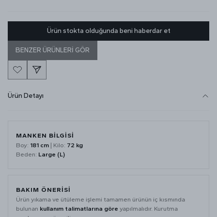
Ürün stokta olduğunda beni haberdar et
BENZER ÜRÜNLERİ GÖR
Ürün Detayı
MANKEN BİLGİSİ
Boy:
181 cm
| Kilo:
72 kg
Beden:
Large (L)
BAKIM ÖNERİSİ
Ürün yıkama ve ütüleme işlemi tamamen ürünün iç kısmında
bulunan
kullanım talimatlarına göre
yapılmalıdır. Kurutma