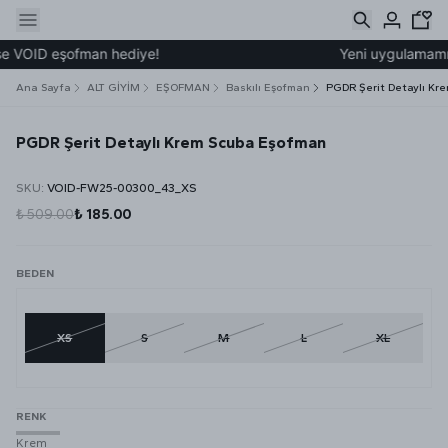
e VOID eşofman hediye!
Yeni uygulamamız ü
Ana Sayfa
ALT GİYİM
EŞOFMAN
Baskılı Eşofman
PGDR Şerit Detaylı Kr
PGDR Şerit Detaylı Krem Scuba Eşofman
SKU
:
VOID-FW25-00300_43_XS
₺ 509.00
₺ 185.00
BEDEN
XS
S
M
L
XL
RENK
Krem