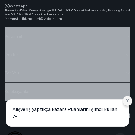
WhatsApp
Pazartesi’den Cumartesi’ye 09:00 - 02:00 saatleri arasında, Pazar günleri
ise 09:00 - 18:00 saatleri arasında.
musterihizmetleri@voidtr.com
Kurumsal
Destek
For You
Koleksiyonlar
Alışveriş yaptıkça kazan! Puanlarını şimdi kullan
🎯