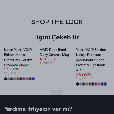
SHOP THE LOOK
İlgini Çekebilir
Kadın Yazlık VOID
VOID Redefined
Yazlık VOID Edition
V
Edition Nakışlı
Daily Ceramic Mug
Nakışlı Premium
P
₺ 269.00
Premium Oversize
Ayarlanabilir Paça
₺ 569.00
₺
Cropped Zipper
Oversize Eşofman
₺
₺ 999.00
Altı
₺ 1,199.00
₺ 899.00
₺ 1,399.00
Yardıma ihtiyacın var mı?