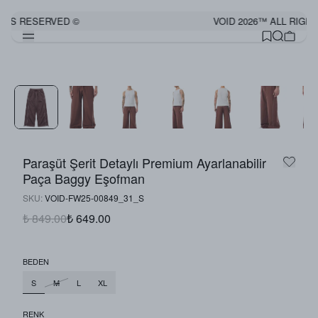
HTS RESERVED ©
VOID 2026™ ALL RIGHT
Görünümü Tamamla
Paraşüt Şerit Detaylı Premium Ayarlanabilir
Paça Baggy Eşofman
SKU
:
VOID-FW25-00849_31_S
₺ 849.00
₺ 649.00
BEDEN
S
M
L
XL
RENK