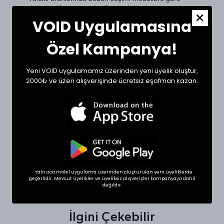
değişkenlik gösterebilir. Siz de doğru bir seçim için
dolabınızdaki beğendiğiniz bir ürünün ölçülerini alıp
VOID Uygulamasına
sipariş oluşturabilirsiniz.
Ölçülerde +1/-1 cm farklılık olabilir.
Özel Kampanya!
Beden
Bel (cm)
Boy (cm)
Yeni VOID uygulamamız üzerinden yeni üyelik oluştur,
2000₺ ve üzeri alışverişinde ücretsiz eşofman kazan.
Small
28
100
Medium
30
100
Large
33
101
XLarge
34
102
Yalnızca mobil uygulama üzerinden oluşturulan yeni üyeliklerde
geçerlidir. Mevcut üyelikler ve üyeliksiz alışverişler kampanyaya dahil
SHOP THE LOOK
değildir.
İlgini Çekebilir