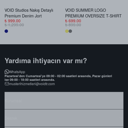
VOID Studios Nakış Detaylı
VOID SUMMER LOGO
V
Premium Denim Jort
PREMIUM OVERSIZE T-SHIRT
B
₺ 999.00
₺ 699.00
₺
₺ 1,299.00
₺ 899.00
₺
Yardıma ihtiyacın var mı?
WhatsApp
Pazartesi’den Cumartesi’ye 09:00 - 02:00 saatleri arasında, Pazar günleri
ise 09:00 - 18:00 saatleri arasında.
musterihizmetleri@voidtr.com
Kurumsal
Destek