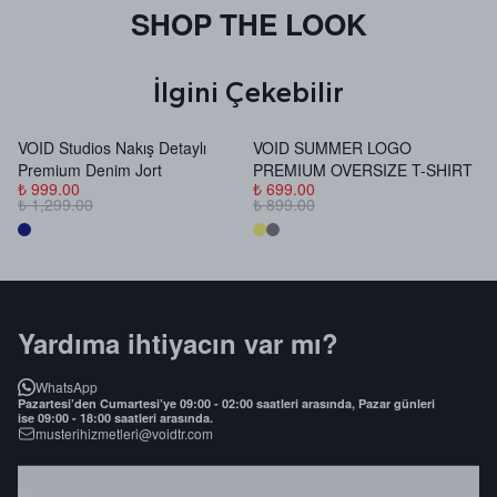
SHOP THE LOOK
İlgini Çekebilir
VOID Studios Nakış Detaylı
VOID SUMMER LOGO
V
Premium Denim Jort
PREMIUM OVERSIZE T-SHIRT
B
₺ 999.00
₺ 699.00
₺
₺ 1,299.00
₺ 899.00
₺
Yardıma ihtiyacın var mı?
WhatsApp
Pazartesi’den Cumartesi’ye 09:00 - 02:00 saatleri arasında, Pazar günleri
ise 09:00 - 18:00 saatleri arasında.
musterihizmetleri@voidtr.com