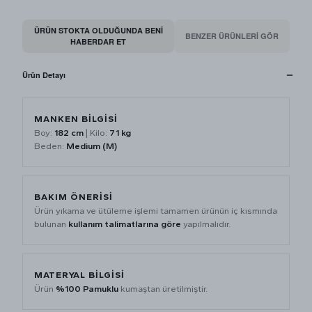
ÜRÜN STOKTA OLDUĞUNDA BENI
BENZER ÜRÜNLERİ GÖR
HABERDAR ET
Ürün Detayı
MANKEN BİLGİSİ
Boy:
182 cm
| Kilo:
71 kg
Beden:
Medium (M)
BAKIM ÖNERİSİ
Ürün yıkama ve ütüleme işlemi tamamen ürünün iç kısmında
bulunan
kullanım talimatlarına göre
yapılmalıdır.
MATERYAL BİLGİSİ
Ürün
%100 Pamuklu
kumaştan üretilmiştir.