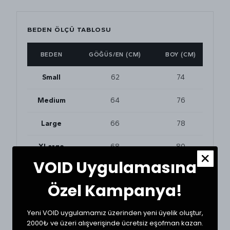
BEDEN ÖLÇÜ TABLOSU
BEDEN
GÖĞÜS/EN (CM)
BOY (CM)
Small
62
74
Medium
64
76
Large
66
78
XLarge
68
80
VOID Uygulamasına
Özel Kampanya!
BEDEN VE UYUMLULUK
Tekstil ürünlerinde beden seçimi modellere göre
değişkenlik gösterebilir. En doğru seçim için
Yeni VOID uygulamamız üzerinden yeni üyelik oluştur,
dolabınızdaki beğendiğiniz bir ürünün ölçülerini alıp
2000₺ ve üzeri alışverişinde ücretsiz eşofman kazan.
karşılaştırabilirsiniz.