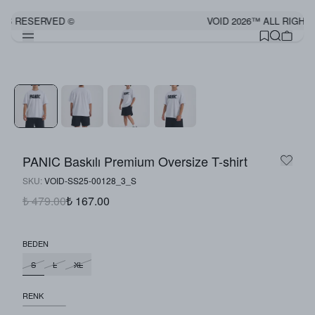
TS RESERVED ©
VOID 2026™ ALL RIGHTS
PANIC Baskılı Premium Oversize T-shirt
SKU
:
VOID-SS25-00128_3_S
₺ 479.00
₺ 167.00
BEDEN
S
L
XL
RENK