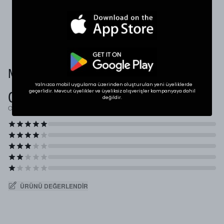
* Ölçülerde +1/-1 cm farklılık olabilir.
Müşteri Yorumları
Yalnızca mobil uygulama üzerinden oluşturulan yeni üyeliklerde
0.0
geçerlidir. Mevcut üyelikler ve üyeliksiz alışverişler kampanyaya dahil
değildir.
Ortalama Puan
ÜRÜNÜ DEĞERLENDIR