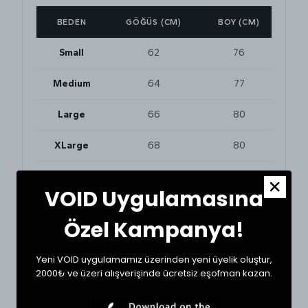
BEDEN
GÖĞÜS (CM)
BOY (CM)
Small
62
76
Medium
64
77
Large
66
80
XLarge
68
80
VOID Uygulamasına
BEDEN VE UYUMLULUK
Tekstil ürünlerinde beden seçimi modellere göre
Özel Kampanya!
değişkenlik gösterebilir. En doğru seçim için
dolabınızdaki beğendiğiniz bir ürünün ölçülerini alıp
karşılaştırabilirsiniz.
Yeni VOID uygulamamız üzerinden yeni üyelik oluştur,
* Ölçülerde +1/-1 cm farklılık olabilir.
2000₺ ve üzeri alışverişinde ücretsiz eşofman kazan.