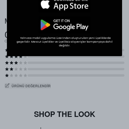
Müşteri Yorumları
0.0
Yalnızca mobil uygulama üzerinden oluşturulan yeni üyeliklerde
Ortalama Puan
geçerlidir. Mevcut üyelikler ve üyeliksiz alışverişler kampanyaya dahil
değildir.
ÜRÜNÜ DEĞERLENDIR
SHOP THE LOOK