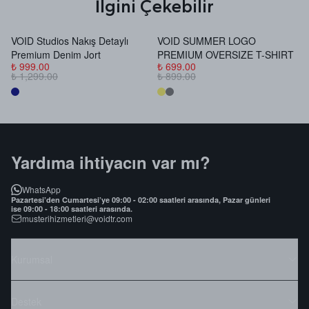
İlgini Çekebilir
VOID Studios Nakış Detaylı
VOID SUMMER LOGO
V
Premium Denim Jort
PREMIUM OVERSIZE T-SHIRT
B
₺ 999.00
₺ 699.00
₺
₺ 1,299.00
₺ 899.00
₺
Yardıma ihtiyacın var mı?
WhatsApp
Pazartesi’den Cumartesi’ye 09:00 - 02:00 saatleri arasında, Pazar günleri
ise 09:00 - 18:00 saatleri arasında.
musterihizmetleri@voidtr.com
Kurumsal
Destek