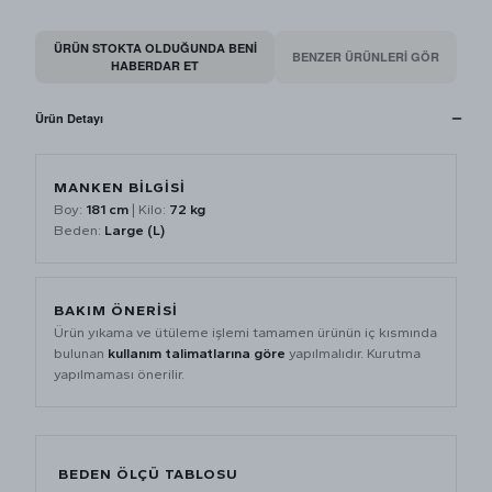
ÜRÜN STOKTA OLDUĞUNDA BENI
BENZER ÜRÜNLERİ GÖR
HABERDAR ET
Ürün Detayı
MANKEN BİLGİSİ
Boy:
181 cm
| Kilo:
72 kg
Beden:
Large (L)
BAKIM ÖNERİSİ
Ürün yıkama ve ütüleme işlemi tamamen ürünün iç kısmında
bulunan
kullanım talimatlarına göre
yapılmalıdır. Kurutma
yapılmaması önerilir.
BEDEN ÖLÇÜ TABLOSU