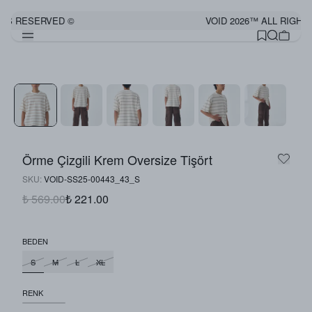
HTS RESERVED ©
VOID 2026™ ALL RIGHT
Örme Çizgili Krem Oversize Tişört
SKU
:
VOID-SS25-00443_43_S
₺ 569.00
₺ 221.00
BEDEN
S
M
L
XL
RENK