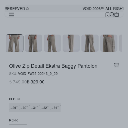
TS RESERVED ©
VOID 2026™ ALL RIGHTS
Olive Zip Detail Ekstra Baggy Pantolon
SKU
:
VOID-FW25-00243_9_29
₺ 749.00
₺ 329.00
BEDEN
29
30
31
32
34
RENK