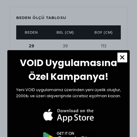
BEDEN ÖLÇÜ TABLOSU
BEDEN
BEL (CM)
BOY (CM)
29
39
113
VOID Uygulamasına
30
40
110
Özel Kampanya!
31
43
110
32
44
112
Yeni VOID uygulamamız üzerinden yeni üyelik oluştur,
2000₺ ve üzeri alışverişinde ücretsiz eşofman kazan.
34
45
117
36
47
119