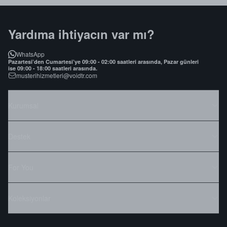
Yardıma ihtiyacın var mı?
WhatsApp
Pazartesi’den Cumartesi’ye 09:00 - 02:00 saatleri arasında, Pazar günleri
ise 09:00 - 18:00 saatleri arasında.
musterihizmetleri@voidtr.com
Kurumsal
Destek
For You
Koleksiyonlar