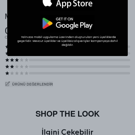
Müşteri Yorumları
0.0
Ortalama Puan
Yalnızca mobil uygulama üzerinden oluşturulan yeni üyeliklerde
geçerlidir. Mevcut üyelikler ve üyeliksiz alışverişler kampanyaya dahil
değildir.
ÜRÜNÜ DEĞERLENDIR
SHOP THE LOOK
İlgini Çekebilir