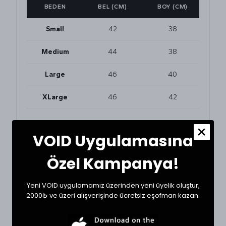
BEDEN
BEL (CM)
BOY (CM)
Small
42
38
Medium
44
38
Large
46
40
XLarge
46
42
VOID Uygulamasına
BEDEN VE UYUMLULUK
Tekstil ürünlerinde beden seçimi modellere göre
değişkenlik gösterebilir. En doğru seçim için
Özel Kampanya!
dolabınızdaki beğendiğiniz bir ürünün ölçülerini alıp
karşılaştırabilirsiniz.
Yeni VOID uygulamamız üzerinden yeni üyelik oluştur,
* Ölçülerde +1/-1 cm farklılık olabilir.
2000₺ ve üzeri alışverişinde ücretsiz eşofman kazan.