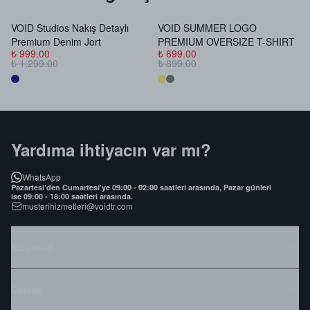
VOID Studios Nakış Detaylı
VOID SUMMER LOGO
V
Premium Denim Jort
PREMIUM OVERSIZE T-SHIRT
B
₺ 999.00
₺ 699.00
₺
₺ 1,299.00
₺ 899.00
₺
Yardıma ihtiyacın var mı?
WhatsApp
Pazartesi’den Cumartesi’ye 09:00 - 02:00 saatleri arasında, Pazar günleri
ise 09:00 - 18:00 saatleri arasında.
musterihizmetleri@voidtr.com
Kurumsal
Destek