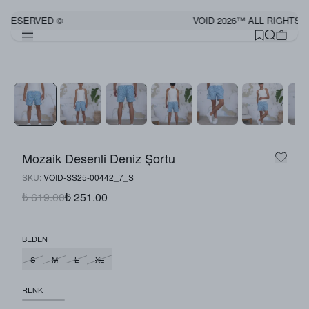
S RESERVED ©
VOID 2026™ ALL RIGHTS 
Mozaik Desenli Deniz Şortu
SKU
:
VOID-SS25-00442_7_S
₺ 619.00
₺ 251.00
BEDEN
S
M
L
XL
RENK