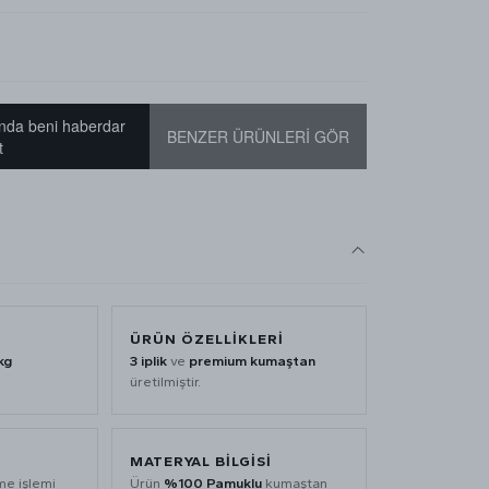
nda beni haberdar
BENZER ÜRÜNLERİ GÖR
t
ÜRÜN ÖZELLİKLERİ
kg
3 iplik
ve
premium kumaştan
üretilmiştir.
MATERYAL BİLGİSİ
me işlemi
Ürün
%100 Pamuklu
kumaştan