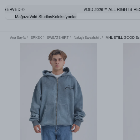
ESERVED ©
VOID 2026™ ALL RIGHTS RES
Mağaza
Void Studios
Koleksiyonlar
Ana Sayfa
ERKEK
SWEATSHIRT
Nakışlı Sweatshirt
MHL STILL GOOD Eski