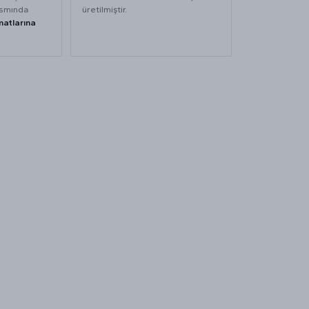
ısmında
üretilmiştir.
matlarına