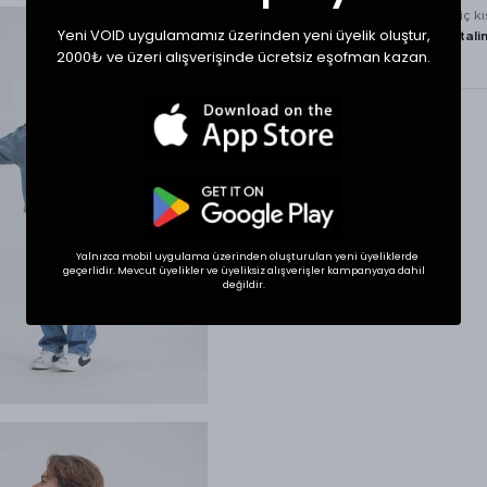
tamamen ürünün iç k
Yeni VOID uygulamamız üzerinden yeni üyelik oluştur,
bulunan
kullanım tali
2000₺ ve üzeri alışverişinde ücretsiz eşofman kazan.
göre
yapılmalıdır.
Yalnızca mobil uygulama üzerinden oluşturulan yeni üyeliklerde
geçerlidir. Mevcut üyelikler ve üyeliksiz alışverişler kampanyaya dahil
değildir.