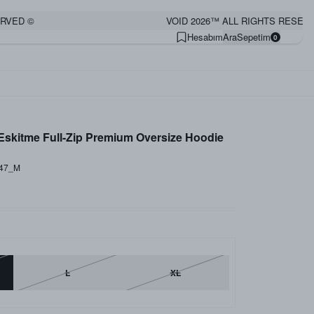
VED ©
VOID 2026™ ALL RIGHTS RESERVE
Hesabım
Ara
Sepetim
0
kitme Full-Zip Premium Oversize Hoodie
_47_M
L
XL