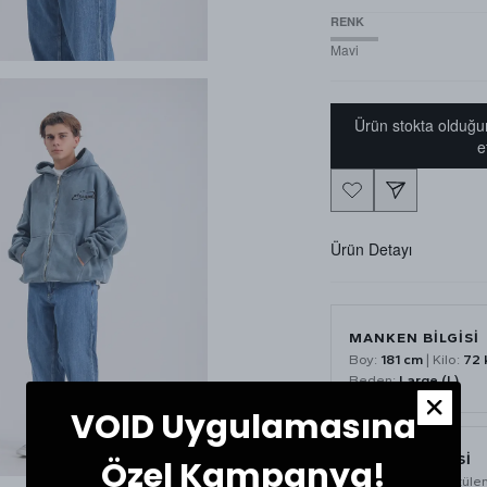
RENK
Mavi
Ürün stokta olduğu
e
Ürün Detayı
MANKEN BİLGİSİ
Boy:
181 cm
| Kilo:
72 
Beden:
Large (L)
VOID Uygulamasına
BAKIM ÖNERİSİ
Özel Kampanya!
Ürün yıkama ve ütüle