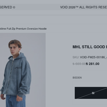
ERVED ©
VOID 2026™ ALL RIGHTS RESER
tme Full-Zip Premium Oversize Hoodie
MHL STILL GOOD Es
SKU
:
VOID-FW25-00186
₺ 669.00
₺ 281.00
BEDEN
M