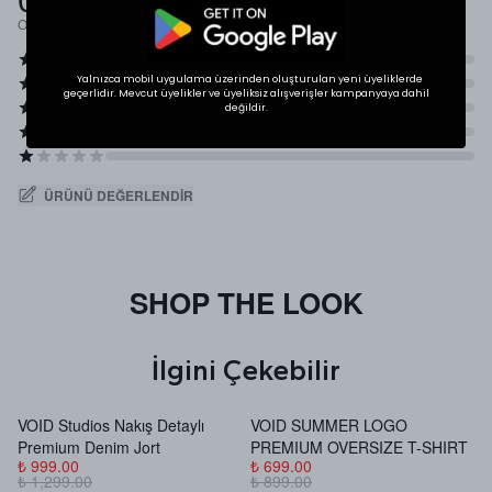
Ortalama Puan
Yalnızca mobil uygulama üzerinden oluşturulan yeni üyeliklerde
geçerlidir. Mevcut üyelikler ve üyeliksiz alışverişler kampanyaya dahil
değildir.
ÜRÜNÜ DEĞERLENDIR
SHOP THE LOOK
İlgini Çekebilir
VOID Studios Nakış Detaylı
VOID SUMMER LOGO
V
Premium Denim Jort
PREMIUM OVERSIZE T-SHIRT
B
₺ 999.00
₺ 699.00
₺
₺ 1,299.00
₺ 899.00
₺