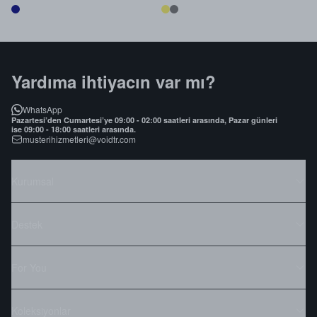
Yardıma ihtiyacın var mı?
WhatsApp
Pazartesi’den Cumartesi’ye 09:00 - 02:00 saatleri arasında, Pazar günleri
ise 09:00 - 18:00 saatleri arasında.
musterihizmetleri@voidtr.com
Kurumsal
Destek
For You
Koleksiyonlar