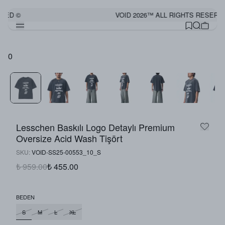
VED ©
VOID 2026™ ALL RIGHTS RESERVE
0
Lesschen Baskılı Logo Detaylı Premium
Oversize Acid Wash Tişört
SKU
:
VOID-SS25-00553_10_S
₺ 959.00
₺ 455.00
BEDEN
S
M
L
XL