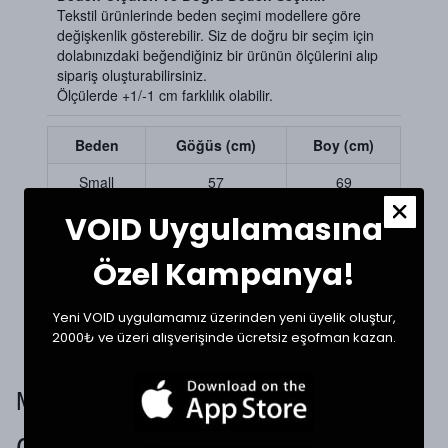
Tekstil ürünlerinde beden seçimi modellere göre
değişkenlik gösterebilir. Siz de doğru bir seçim için
dolabınızdaki beğendiğiniz bir ürünün ölçülerini alıp
sipariş oluşturabilirsiniz.
Ölçülerde +1/-1 cm farklılık olabilir.
Beden
Göğüs (cm)
Boy (cm)
Small
57
69
VOID Uygulamasına
Medium
59
70
61
71
Large
Özel Kampanya!
XLarge
63
72
Yeni VOID uygulamamız üzerinden yeni üyelik oluştur,
2000₺ ve üzeri alışverişinde ücretsiz eşofman kazan.
Müşteri Yorumları
0.0