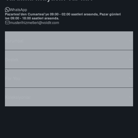
WhatsApp
Pazartesi’den Cumartesi’ye 09:00 - 02:00 saatleri arasında, Pazar günleri
ise 09:00 - 18:00 saatleri arasında.
musterihizmetleri@voidtr.com
Kurumsal
Destek
For You
Koleksiyonlar