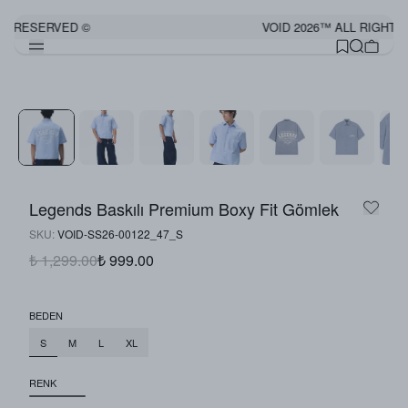
TS RESERVED ©
VOID 2026™ ALL RIGHTS
Görünümü Tamamla
Legends Baskılı Premium Boxy Fit Gömlek
SKU
:
VOID-SS26-00122_47_S
₺ 1,299.00
₺ 999.00
BEDEN
S
M
L
XL
RENK