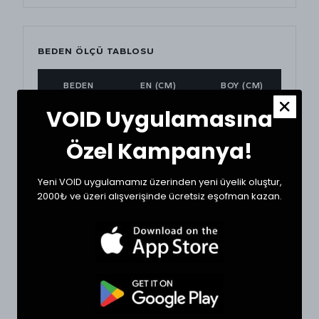
BEDEN ÖLÇÜ TABLOSU
BEDEN
EN (CM)
BOY (CM)
VOID Uygulamasına
Small
59
69
Özel Kampanya!
Medium
61
70
Yeni VOID uygulamamız üzerinden yeni üyelik oluştur,
Large
64
72
2000₺ ve üzeri alışverişinde ücretsiz eşofman kazan.
XLarge
66
76
BEDEN VE UYUMLULUK
Tekstil ürünlerinde beden seçimi modellere göre
değişkenlik gösterebilir. En doğru seçim için
dolabınızdaki favori bir ürününüzün ölçülerini alıp