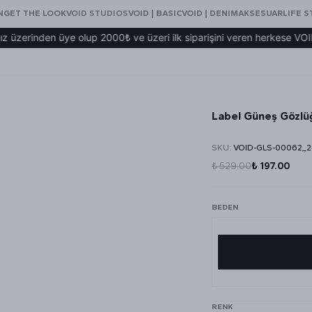
N
GET THE LOOK
VOID STUDIOS
VOID | BASIC
VOID | DENIM
AKSESUAR
LIFE S
en üye olup 2000₺ ve üzeri ilk siparişini veren herkese VOID eşofm
Label Güneş Gözlü
SKU
:
VOID-GLS-00062_2
₺ 529.00
₺ 197.00
BEDEN
RENK