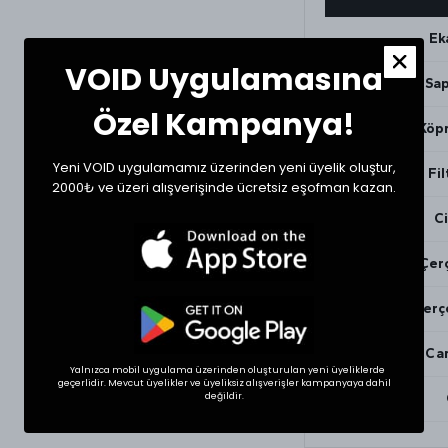
Ek
VOID Uygulamasına
Sap
Özel Kampanya!
Köpr
Yeni VOID uygulamamız üzerinden yeni üyelik oluştur,
Fil
2000₺ ve üzeri alışverişinde ücretsiz eşofman kazan.
Ci
Çerç
Çerç
Ca
Yalnızca mobil uygulama üzerinden oluşturulan yeni üyeliklerde
geçerlidir. Mevcut üyelikler ve üyeliksiz alışverişler kampanyaya dahil
değildir.