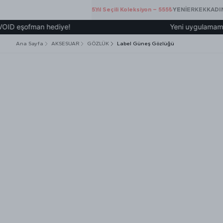
5.Yıl Seçili Koleksiyon – 555₺
YENİ
ERKEK
KADI
ofman hediye!
Yeni uygulamamız üzerind
Ana Sayfa
AKSESUAR
GÖZLÜK
Label Güneş Gözlüğü