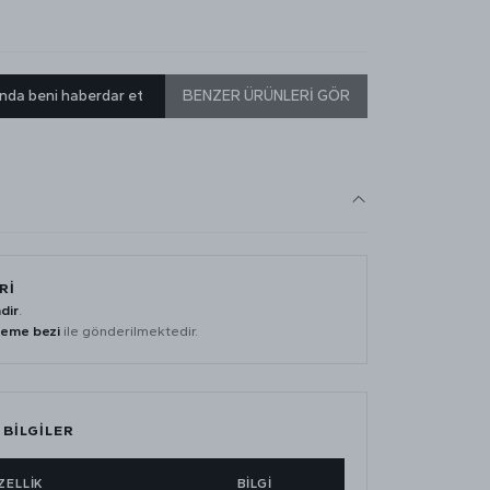
nda beni haberdar et
BENZER ÜRÜNLERİ GÖR
Rİ
dir
.
leme bezi
ile gönderilmektedir.
 BİLGİLER
ZELLİK
BİLGİ