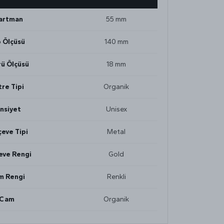
artman
55 mm
 Ölçüsü
140 mm
ü Ölçüsü
18 mm
tre Tipi
Organik
nsiyet
Unisex
eve Tipi
Metal
eve Rengi
Gold
m Rengi
Renkli
Cam
Organik