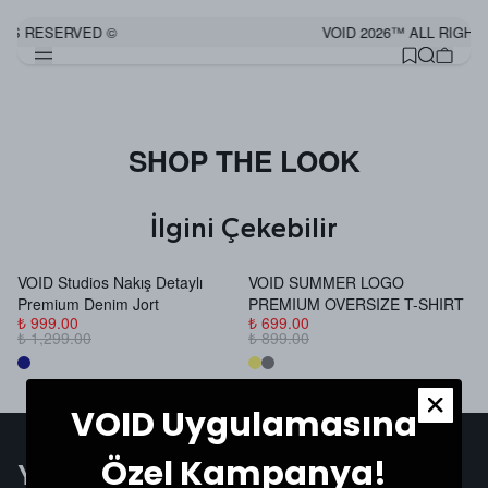
HTS RESERVED ©
VOID 2026™ ALL RIGHT
SHOP THE LOOK
İlgini Çekebilir
VOID Studios Nakış Detaylı
VOID SUMMER LOGO
V
Premium Denim Jort
PREMIUM OVERSIZE T-SHIRT
B
₺ 999.00
₺ 699.00
₺
₺ 1,299.00
₺ 899.00
₺
VOID Uygulamasına
Özel Kampanya!
Yardıma ihtiyacın var mı?