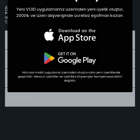
WhatsApp
Yeni VOID uygulamamız üzerinden yeni üyelik oluştur,
Pazartesi’den Cumartesi’ye 09:00 - 02:00 saatleri arasında, Pazar günleri
2000₺ ve üzeri alışverişinde ücretsiz eşofman kazan.
ise 09:00 - 18:00 saatleri arasında.
musterihizmetleri@voidtr.com
Kurumsal
Destek
Yalnızca mobil uygulama üzerinden oluşturulan yeni üyeliklerde
geçerlidir. Mevcut üyelikler ve üyeliksiz alışverişler kampanyaya dahil
For You
değildir.
Koleksiyonlar