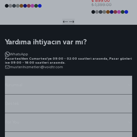
₺ 899.00
₺ 1,399.00
Yardıma ihtiyacın var mı?
WhatsApp
Pazartesi’den Cumartesi’ye 09:00 - 02:00 saatleri arasında, Pazar günleri
ise 09:00 - 18:00 saatleri arasında.
musterihizmetleri@voidtr.com
Kurumsal
Destek
For You