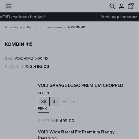
VOID eşofman hediye!
Yeni uygulamamız üze
Ana Sayfa
Kombin
Streetwear
KOMBİN 415
KOMBİN 415
SKU
:
VOID-KMBN-00415
₺ 3,036.00
₺ 2,496.00
VOID GARAGE LOGO PREMIUM CROPPED
BEDEN
XS
S
M
L
RENK
₺ 599.00
₺ 499.00
VOID Wide Barrel Fit Premium Baggy
Pantolon