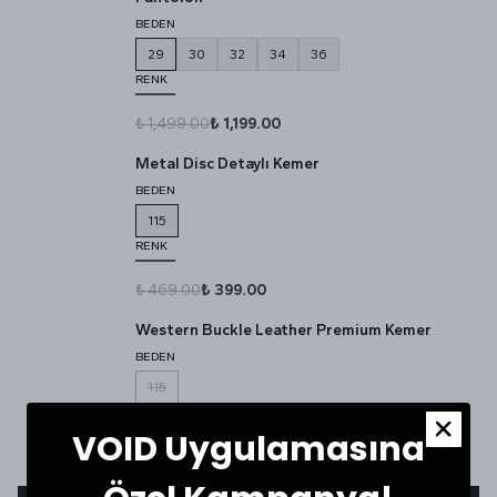
BEDEN
29
30
32
34
36
RENK
₺ 1,499.00
₺ 1,199.00
Metal Disc Detaylı Kemer
BEDEN
115
RENK
₺ 469.00
₺ 399.00
Western Buckle Leather Premium Kemer
BEDEN
115
RENK
VOID Uygulamasına
₺ 469.00
₺ 399.00