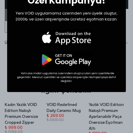
Özel Kampanya!
Ürün stokta olduğunda beni haberdar et
Yeni VOID uygulamamız üzerinden yeni üyelik oluştur,
BENZER ÜRÜNLERİ GÖR
2000₺ ve üzeri alışverişinde ücretsiz eşofman kazan.
Ürün Detayı
SHOP THE LOOK
Yalnızca mobil uygulama üzerinden oluşturulan yeni üyeliklerde
geçerlidir. Mevcut üyelikler ve üyeliksiz alışverişler kampanyaya dahil
değildir.
İlgini Çekebilir
Kadın Yazlık VOID
VOID Redefined
Yazlık VOID Edition
V
Edition Nakışlı
Daily Ceramic Mug
Nakışlı Premium
P
₺ 269.00
Premium Oversize
Ayarlanabilir Paça
₺ 569.00
₺
Cropped Zipper
Oversize Eşofman
₺
₺ 999.00
Altı
₺ 1,199.00