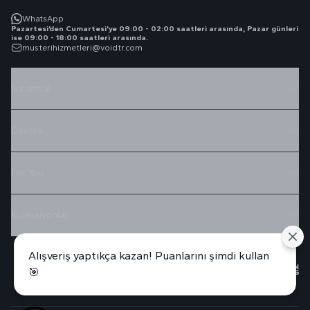
WhatsApp
Pazartesi’den Cumartesi’ye 09:00 - 02:00 saatleri arasında, Pazar günleri
ise 09:00 - 18:00 saatleri arasında.
musterihizmetleri@voidtr.com
Kurumsal
Destek
For You
Koleksiyonlar
Alışveriş yaptıkça kazan! Puanlarını şimdi kullan
🎯