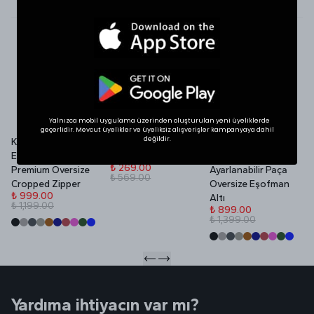
SHOP THE LOOK
İlgini Çekebilir
Yalnızca mobil uygulama üzerinden oluşturulan yeni üyeliklerde
geçerlidir. Mevcut üyelikler ve üyeliksiz alışverişler kampanyaya dahil
değildir.
Kadın Yazlık VOID
VOID Redefined
Yazlık VOID Edition
V
Edition Nakışlı
Daily Ceramic Mug
Nakışlı Premium
P
₺ 269.00
Premium Oversize
Ayarlanabilir Paça
₺ 569.00
₺
Cropped Zipper
Oversize Eşofman
₺
₺ 999.00
Altı
₺ 1,199.00
₺ 899.00
₺ 1,399.00
Yardıma ihtiyacın var mı?