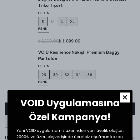
Triko Tişört
BEDEN
S
M
L
XL
RENK
₺ 1,299.00
₺ 1,099.00
VOID Resilience Nakışlı Premium Baggy
Pantolon
BEDEN
29
30
32
34
36
RENK
₺ 1,499.00
₺ 999.00
VOID Uygulamasına
Sepete Ekle
Özel Kampanya!
Yeni VOID uygulamamız üzerinden yeni üyelik oluştur,
2000₺ ve üzeri alışverişinde ücretsiz eşofman kazan.
Ürün Detayı