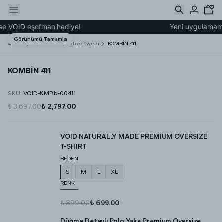
se VOID eşofman hediye!
Yeni uygulamamız 
Görünümü Tamamla
Ana Sayfa
Kombin
Streetwear
KOMBİN 411
KOMBİN 411
SKU
:
VOID-KMBN-00411
₺ 3,697.00
₺ 2,797.00
VOID NATURALLY MADE PREMIUM OVERSIZE
T-SHIRT
BEDEN
S
M
L
XL
RENK
₺ 899.00
₺ 699.00
Düğme Detaylı Polo Yaka Premium Oversize