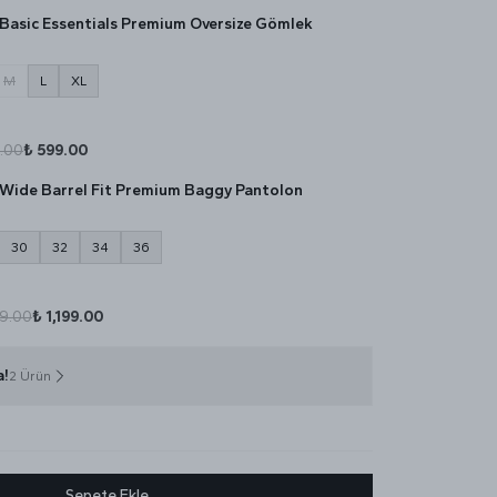
Basic Essentials Premium Oversize Gömlek
M
L
XL
.00
₺ 599.00
Wide Barrel Fit Premium Baggy Pantolon
30
32
34
36
99.00
₺ 1,199.00
a!
2 Ürün
Sepete Ekle