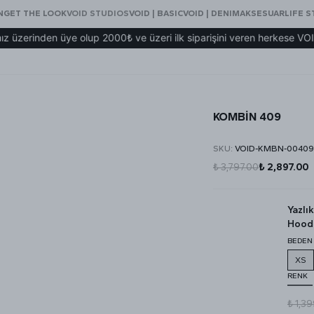
N
GET THE LOOK
VOID STUDIOS
VOID | BASIC
VOID | DENIM
AKSESUAR
LIFE S
inden üye olup 2000₺ ve üzeri ilk siparişini veren herkese VOID eşo
KOMBİN 409
SKU
:
VOID-KMBN-00409
₺ 3,797.00
₺ 2,897.00
Yazlı
Hood
BEDEN
XS
RENK
₺ 1,3