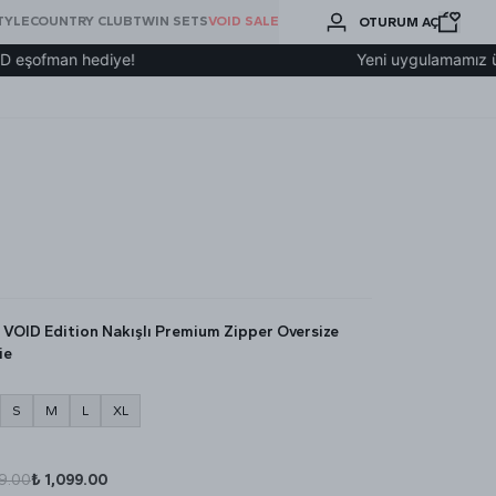
BURADA
TYLE
COUNTRY CLUB
TWIN SETS
VOID SALE
OTURUM AÇ
ARA
fman hediye!
Yeni uygulamamız üzerinde
k VOID Edition Nakışlı Premium Zipper Oversize
ie
S
M
L
XL
99.00
₺ 1,099.00