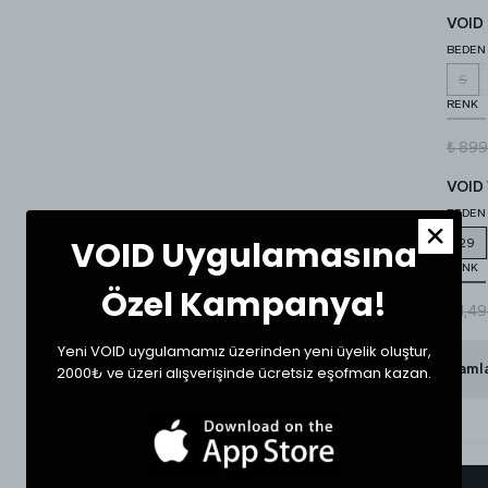
VOID 
BEDEN
S
RENK
₺ 899
VOID 
BEDEN
VOID Uygulamasına
29
RENK
Özel Kampanya!
₺ 1,4
Yeni VOID uygulamamız üzerinden yeni üyelik oluştur,
Görünümü Tamaml
2000₺ ve üzeri alışverişinde ücretsiz eşofman kazan.