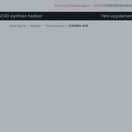
5.Yıl Seçili Koleksiyon – 555₺
YENİ
ERKEK
KADI
eşofman hediye!
Yeni uygulamamız üzer
Ana Sayfa
Kombin
Streetwear
KOMBİN 409