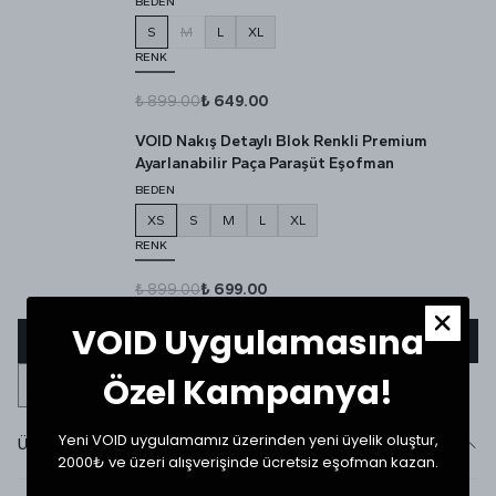
BEDEN
S
M
L
XL
RENK
₺ 899.00
₺ 649.00
VOID Nakış Detaylı Blok Renkli Premium
Ayarlanabilir Paça Paraşüt Eşofman
BEDEN
XS
S
M
L
XL
RENK
₺ 899.00
₺ 699.00
VOID Uygulamasına
Sepete Ekle
Özel Kampanya!
Yeni VOID uygulamamız üzerinden yeni üyelik oluştur,
Ürün Detayı
2000₺ ve üzeri alışverişinde ücretsiz eşofman kazan.