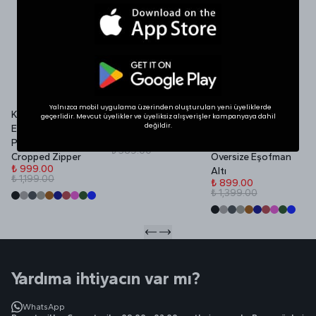
SHOP THE LOOK
İlgini Çekebilir
Yalnızca mobil uygulama üzerinden oluşturulan yeni üyeliklerde
Kadın Yazlık VOID
VOID Redefined
Yazlık VOID Edition
V
geçerlidir. Mevcut üyelikler ve üyeliksiz alışverişler kampanyaya dahil
değildir.
Edition Nakışlı
Daily Ceramic Mug
Nakışlı Premium
P
₺ 269.00
Premium Oversize
Ayarlanabilir Paça
₺ 569.00
₺
Cropped Zipper
Oversize Eşofman
₺
₺ 999.00
Altı
₺ 1,199.00
₺ 899.00
₺ 1,399.00
Yardıma ihtiyacın var mı?
WhatsApp