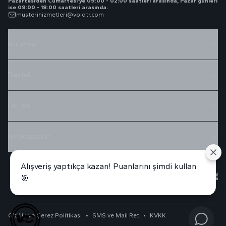
Pazartesi’den Cumartesi’ye 09:00 - 02:00 saatleri arasında, Pazar günleri
ise 09:00 - 18:00 saatleri arasında.
musterihizmetleri@voidtr.com
Kurumsal
Destek
For You
Koleksiyonlar
Alışveriş yaptıkça kazan! Puanlarını şimdi kullan
🎯
Gizlilik ve Çerez Politikası
•
SMS ve Mail Ret
•
KVKK