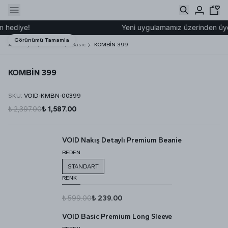
 hediye!
Yeni uygulamamız üzerinden üye o
Görünümü Tamamla
Ana Sayfa
Kombin
Basic
KOMBİN 399
KOMBİN 399
SKU
:
VOID-KMBN-00399
₺ 2,397.00
₺ 1,587.00
VOID Nakış Detaylı Premium Beanie
BEDEN
STANDART
RENK
₺ 599.00
₺ 239.00
VOID Basic Premium Long Sleeve