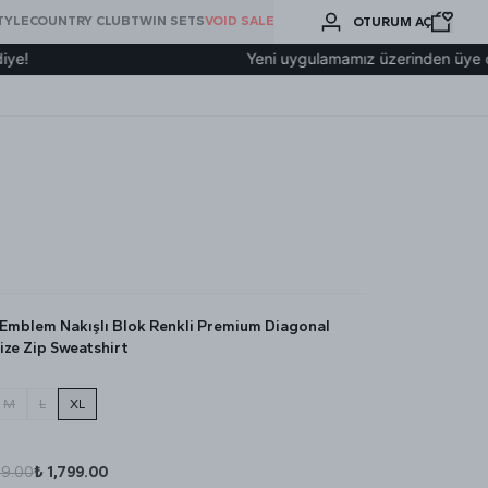
BURADA
TYLE
COUNTRY CLUB
TWIN SETS
VOID SALE
OTURUM AÇ
ARA
Yeni uygulamamız üzerinden üye olup 200
Emblem Nakışlı Blok Renkli Premium Diagonal
ize Zip Sweatshirt
M
L
XL
99.00
₺ 1,799.00