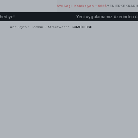
5.Yıl Seçili Koleksiyon – 555₺
YENİ
ERKEK
KADI
!
Yeni uygulamamız üzerinden üye olup 
Ana Sayfa
Kombin
Streetwear
KOMBİN 398