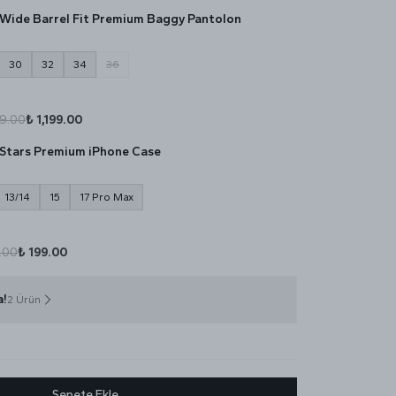
Wide Barrel Fit Premium Baggy Pantolon
30
32
34
36
99.00
₺ 1,199.00
Stars Premium iPhone Case
13/14
15
17 Pro Max
.00
₺ 199.00
a!
2 Ürün
Sepete Ekle