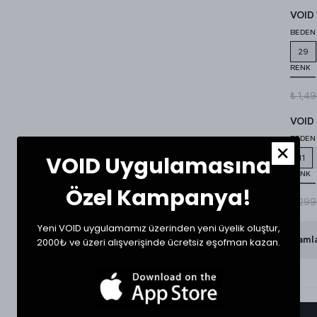
VOID 
BEDEN
29
RENK
₺ 1,4
VOID 
BEDEN
VOID Uygulamasına
11
RENK
Özel Kampanya!
₺ 299
Yeni VOID uygulamamız üzerinden yeni üyelik oluştur,
Görünümü Tamaml
2000₺ ve üzeri alışverişinde ücretsiz eşofman kazan.