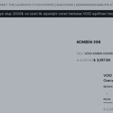
N
GET THE LOOK
VOID STUDIOS
VOID | BASIC
VOID | DENIM
AKSESUAR
LIFE S
2000₺ ve üzeri ilk siparişini veren herkese VOID eşofman hediye!
KOMBİN 398
SKU
:
VOID-KMBN-00398
₺ 4,397.00
₺ 3,197.00
VOID 
Overs
BEDEN
S
RENK
₺ 2,5