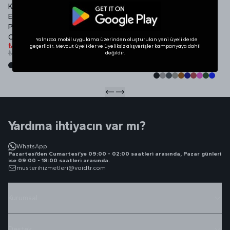
Kadın Yazlık VOID
VOID Redefined
Yazlık VOID Edition
V
Edition Nakışlı
Daily Ceramic Mug
Nakışlı Premium
P
₺ 269.00
Premium Oversize
Ayarlanabilir Paça
₺ 569.00
₺
Cropped Zipper
Oversize Eşofman
Yalnızca mobil uygulama üzerinden oluşturulan yeni üyeliklerde
₺
₺ 999.00
Altı
geçerlidir. Mevcut üyelikler ve üyeliksiz alışverişler kampanyaya dahil
₺ 1,199.00
değildir.
₺ 899.00
₺ 1,399.00
Yardıma ihtiyacın var mı?
WhatsApp
Pazartesi’den Cumartesi’ye 09:00 - 02:00 saatleri arasında, Pazar günleri
ise 09:00 - 18:00 saatleri arasında.
musterihizmetleri@voidtr.com
Kurumsal
Destek