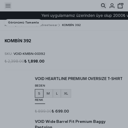
Yeni uygulamamız üzerinden üye olup 2000₺ ve ü
Görünümü Tamamla
Ana Sayfa
Kombin
Streetwear
KOMBİN 392
KOMBİN 392
SKU
:
VOID-KMBN-00392
₺ 2,398.00
₺ 1,898.00
VOID HEARTLINE PREMIUM OVERSIZE T-SHIRT
BEDEN
S
M
L
XL
RENK
₺ 899.00
₺ 699.00
VOID Wide Barrel Fit Premium Baggy
Pantolon