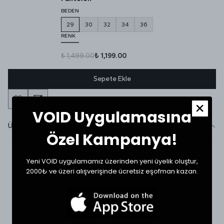
BEDEN
29
30
32
34
36
RENK
₺ 1,499.00
₺ 1,199.00
Sepete Ekle
VOID Uygulamasına
Ürün Detayı
Özel Kampanya!
Yeni VOID uygulamamız üzerinden yeni üyelik oluştur,
2000₺ ve üzeri alışverişinde ücretsiz eşofman kazan.
SHOP THE LOOK
İlgini Çekebilir