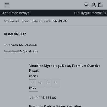
ID eşofman hediye!
Yeni uygulamamız üzeri
Ana Sayfa
Kombin
Streetwear
KOMBİN 337
KOMBİN 337
SKU
:
VOID-KMBN-00337
₺ 2,706.00
₺ 1,266.00
Venetian Mythology Detay Premium Oversize
Kazak
BEDEN
S
M
L
XL
RENK
₺ 1,119.00
₺ 551.00
Premium Kadife Baggy Pantolon