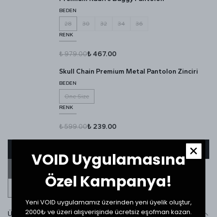
BEDEN
28
30
32
34
36
RENK
₺ 979.00
₺ 467.00
Skull Chain Premium Metal Pantolon Zinciri
BEDEN
One Size
RENK
₺ 599.00
₺ 239.00
Ürün stokta olduğunda beni haberdar et
VOID Uygulamasına
BENZER ÜRÜNLERİ GÖR
Özel Kampanya!
Yeni VOID uygulamamız üzerinden yeni üyelik oluştur,
2000₺ ve üzeri alışverişinde ücretsiz eşofman kazan.
Ürün Detayı