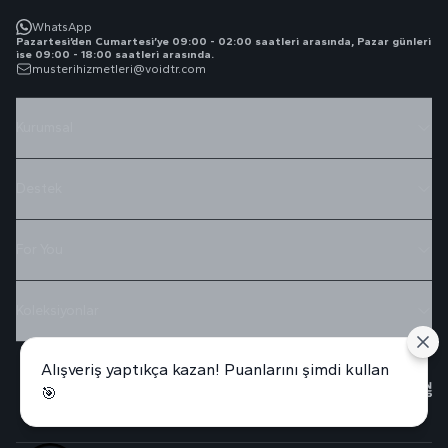
WhatsApp
Pazartesi’den Cumartesi’ye 09:00 - 02:00 saatleri arasında, Pazar günleri
ise 09:00 - 18:00 saatleri arasında.
musterihizmetleri@voidtr.com
Kurumsal
Destek
For You
Koleksiyonlar
Alışveriş yaptıkça kazan! Puanlarını şimdi kullan
🎯