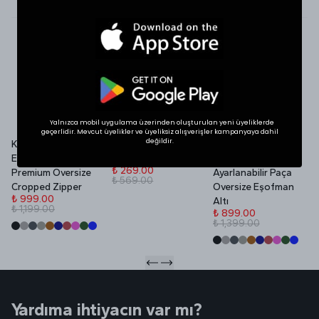
SHOP THE LOOK
İlgini Çekebilir
Yalnızca mobil uygulama üzerinden oluşturulan yeni üyeliklerde
geçerlidir. Mevcut üyelikler ve üyeliksiz alışverişler kampanyaya dahil
değildir.
Kadın Yazlık VOID
VOID Redefined
Yazlık VOID Edition
V
Edition Nakışlı
Daily Ceramic Mug
Nakışlı Premium
P
₺ 269.00
Premium Oversize
Ayarlanabilir Paça
₺ 569.00
₺
Cropped Zipper
Oversize Eşofman
₺
₺ 999.00
Altı
₺ 1,199.00
₺ 899.00
₺ 1,399.00
Yardıma ihtiyacın var mı?