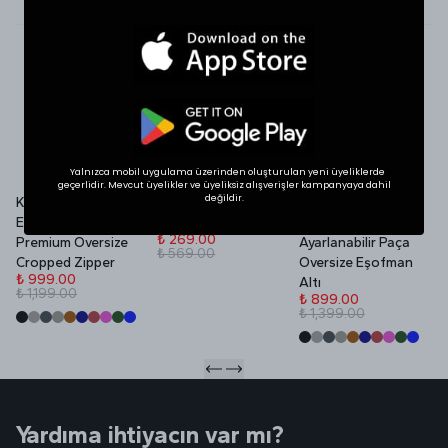
SHOP THE LOOK
İlgini Çekebilir
Yalnızca mobil uygulama üzerinden oluşturulan yeni üyeliklerde
geçerlidir. Mevcut üyelikler ve üyeliksiz alışverişler kampanyaya dahil
değildir.
Kadın Yazlık VOID
VOID Redefined
Yazlık VOID Edition
V
Edition Nakışlı
Daily Ceramic Mug
Nakışlı Premium
P
₺ 269.00
Premium Oversize
Ayarlanabilir Paça
₺ 569.00
₺
Cropped Zipper
Oversize Eşofman
₺
₺ 999.00
Altı
₺ 1,199.00
₺ 899.00
₺ 1,399.00
Yardıma ihtiyacın var mı?