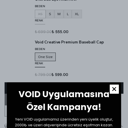
BEDEN
XS
S
M
L
XL
RENK
₺ 699.00
₺ 555.00
Void Creative Premium Baseball Cap
BEDEN
One Size
RENK
₺ 799.00
₺ 599.00
Ürün stokta olduğunda beni haberdar et
VOID Uygulamasına
BENZER ÜRÜNLERİ GÖR
Özel Kampanya!
Yeni VOID uygulamamız üzerinden yeni üyelik oluştur,
2000₺ ve üzeri alışverişinde ücretsiz eşofman kazan.
Ürün Detayı