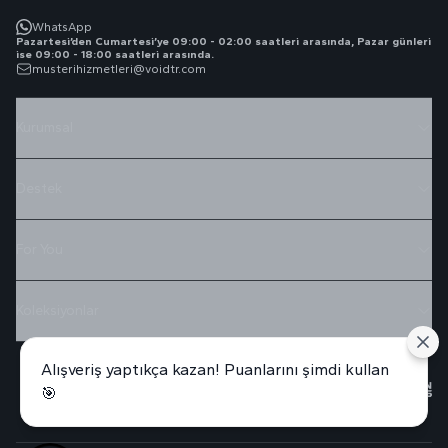
WhatsApp
Pazartesi’den Cumartesi’ye 09:00 - 02:00 saatleri arasında, Pazar günleri
ise 09:00 - 18:00 saatleri arasında.
musterihizmetleri@voidtr.com
Kurumsal
Destek
For You
Koleksiyonlar
Alışveriş yaptıkça kazan! Puanlarını şimdi kullan
🎯