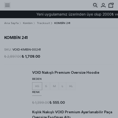
Yeni uygulamamız üzerinden üye olup 2000₺ ve üz
Ana Sayfa
Kombin
Tracksuit
KOMBİN 241
KOMBİN 241
SKU
:
VOID-KMBN-00241
₺ 2,897.00
₺ 1,709.00
VOID Nakışlı Premium Oversize Hoodie
BEDEN
XS
S
M
L
XL
RENK
₺ 1,399.00
₺ 555.00
Kışlık Nakışlı VOID Premium Ayarlanabilir Paça
Oversize Eşofman Altı