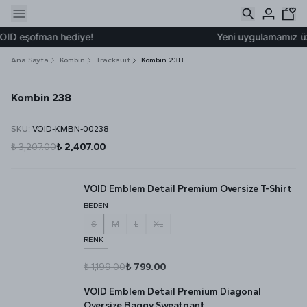
OID eşofman hediye!
Yeni uygulamamız üzer
Ana Sayfa
Kombin
Tracksuit
Kombin 238
Kombin 238
SKU
:
VOID-KMBN-00238
₺ 3,207.00
₺ 2,407.00
VOID Emblem Detail Premium Oversize T-Shirt
BEDEN
S
M
L
XL
RENK
₺ 1,199.00
₺ 799.00
VOID Emblem Detail Premium Diagonal
Oversize Baggy Sweatpant