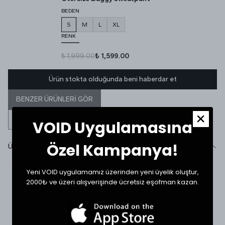
BEDEN
S
M
L
XL
RENK
₺ 1,999.00
₺ 1,599.00
Ürün stokta olduğunda beni haberdar et
BENZER ÜRÜNLERİ GÖR
VOID Uygulamasına
Özel Kampanya!
Ürün Detayı
Yeni VOID uygulamamız üzerinden yeni üyelik oluştur,
2000₺ ve üzeri alışverişinde ücretsiz eşofman kazan.
SHOP THE LOOK