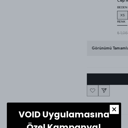
Cep N
BEDEN
XS
RENK
₺ 1,0
Görünümü Tamaml
Ürün Detayı
VOID Uygulamasına
Özel Kampanya!