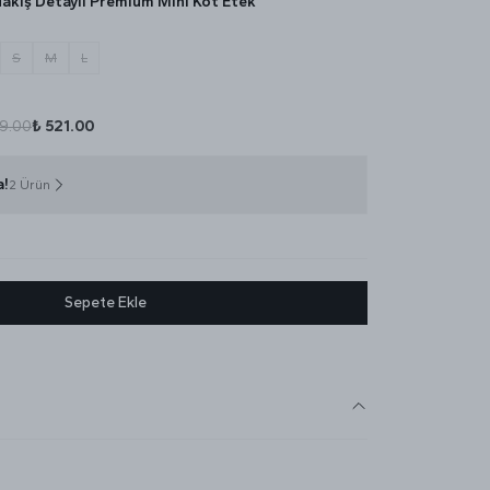
akış Detaylı Premium Mini Kot Etek
S
M
L
69.00
₺ 521.00
a!
2 Ürün
Sepete Ekle