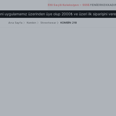
5.Yıl Seçili Koleksiyon – 555₺
YENİ
ERKEK
KADI
amamız üzerinden üye olup 2000₺ ve üzeri ilk siparişini veren herk
Ana Sayfa
Kombin
Streetwear
KOMBİN 218