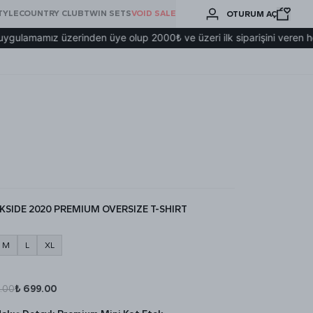
BURADA
TYLE
COUNTRY CLUB
TWIN SETS
VOID SALE
OTURUM AÇ
ARA
mız üzerinden üye olup 2000₺ ve üzeri ilk siparişini veren herkese
KSIDE 2020 PREMIUM OVERSIZE T-SHIRT
M
L
XL
.00
₺ 699.00