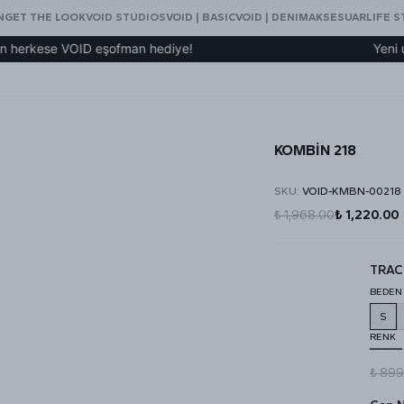
N
GET THE LOOK
VOID STUDIOS
VOID | BASIC
VOID | DENIM
AKSESUAR
LIFE S
ese VOID eşofman hediye!
Yeni uygulama
KOMBİN 218
SKU
:
VOID-KMBN-00218
₺ 1,968.00
₺ 1,220.00
TRAC
BEDEN
S
RENK
₺ 899