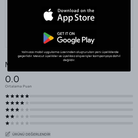
Tekstil ürünlerinde beden seçimi modellere göre
değişkenlik gösterebilir. En doğru seçim için
dolabınızdaki beğendiğiniz bir ürünün ölçülerini alıp
karşılaştırabilirsiniz.
* Ölçülerde +1/-1 cm farklılık olabilir.
Yalnızca mobil uygulama üzerinden oluşturulan yeni üyeliklerde
geçerlidir. Mevcut üyelikler ve üyeliksiz alışverişler kampanyaya dahil
değildir.
Müşteri Yorumları
0.0
Ortalama Puan
ÜRÜNÜ DEĞERLENDIR