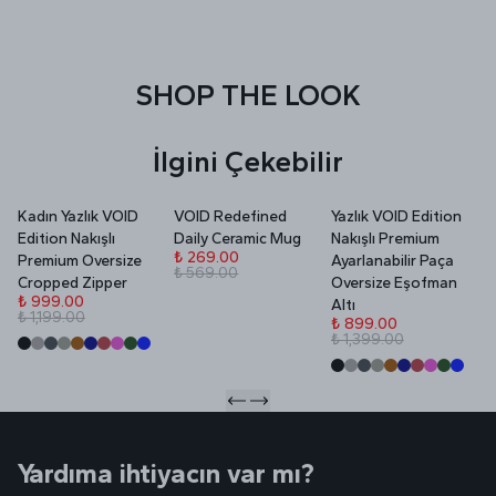
SHOP THE LOOK
İlgini Çekebilir
Kadın Yazlık VOID
VOID Redefined
Yazlık VOID Edition
V
Edition Nakışlı
Daily Ceramic Mug
Nakışlı Premium
P
₺ 269.00
Premium Oversize
Ayarlanabilir Paça
₺ 569.00
₺
Cropped Zipper
Oversize Eşofman
₺
₺ 999.00
Altı
₺ 1,199.00
₺ 899.00
₺ 1,399.00
Yardıma ihtiyacın var mı?