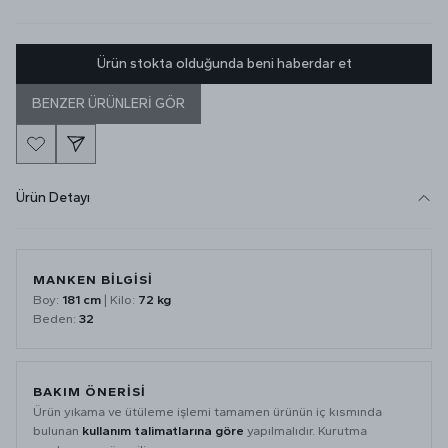
Ürün stokta olduğunda beni haberdar et
BENZER ÜRÜNLERİ GÖR
Ürün Detayı
MANKEN BİLGİSİ
Boy:
181 cm
| Kilo:
72 kg
Beden:
32
BAKIM ÖNERİSİ
Ürün yıkama ve ütüleme işlemi tamamen ürünün iç kısmında
bulunan
kullanım talimatlarına göre
yapılmalıdır. Kurutma