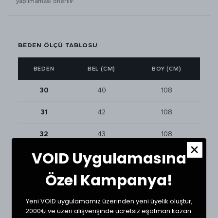
yapılmaması önerilir.
BEDEN ÖLÇÜ TABLOSU
BEDEN
BEL (CM)
BOY (CM)
30
40
108
31
42
108
32
43
108
VOID Uygulamasına
34
45
108
Özel Kampanya!
36
49
121
Yeni VOID uygulamamız üzerinden yeni üyelik oluştur,
2000₺ ve üzeri alışverişinde ücretsiz eşofman kazan.
BEDEN VE UYUMLULUK