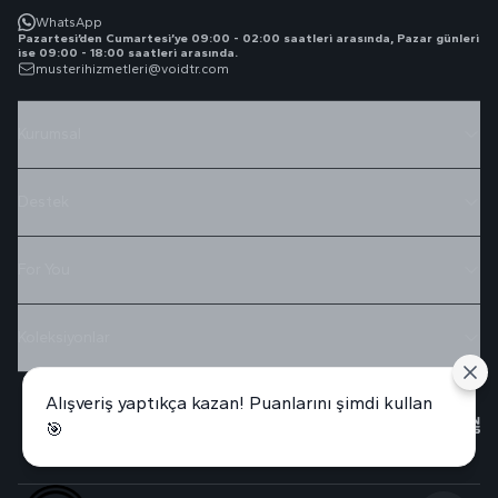
WhatsApp
Pazartesi’den Cumartesi’ye 09:00 - 02:00 saatleri arasında, Pazar günleri
ise 09:00 - 18:00 saatleri arasında.
musterihizmetleri@voidtr.com
Kurumsal
Destek
For You
Koleksiyonlar
Alışveriş yaptıkça kazan! Puanlarını şimdi kullan
🎯