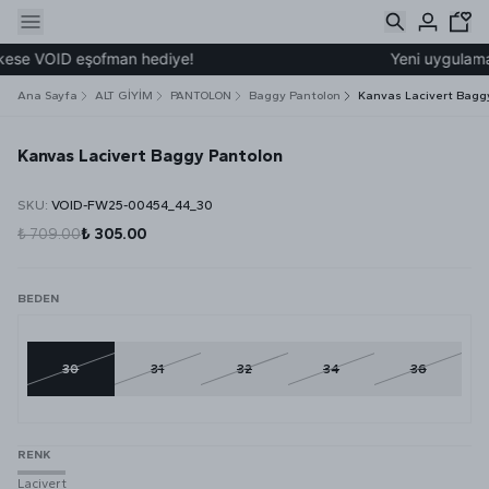
ese VOID eşofman hediye!
Yeni uygulamamız
Ana Sayfa
ALT GİYİM
PANTOLON
Baggy Pantolon
Kanvas Lacivert Bagg
Kanvas Lacivert Baggy Pantolon
SKU
:
VOID-FW25-00454_44_30
₺ 709.00
₺ 305.00
BEDEN
30
31
32
34
36
RENK
Lacivert