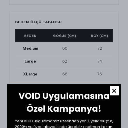
BEDEN ÖLÇÜ TABLOSU
BEDEN
GÖĞÜS (CM)
BOY (CM)
Medium
60
72
Large
62
74
XLarge
66
76
XXLarge
68
78
VOID Uygulamasına
Özel Kampanya!
BEDEN VE UYUMLULUK
Tekstil ürünlerinde beden seçimi modellere göre
Yeni VOID uygulamamız üzerinden yeni üyelik oluştur,
değişkenlik gösterebilir. En doğru seçim için
dolabınızdaki beğendiğiniz bir ürünün ölçülerini alıp
2000₺ ve üzeri alışverişinde ücretsiz eşofman kazan.