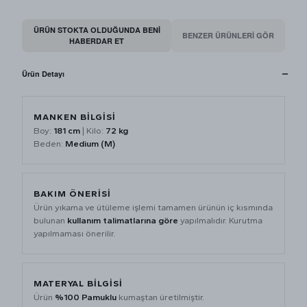
ÜRÜN STOKTA OLDUĞUNDA BENI
BENZER ÜRÜNLERİ GÖR
HABERDAR ET
Ürün Detayı
MANKEN BİLGİSİ
Boy:
181 cm
| Kilo:
72 kg
Beden:
Medium (M)
BAKIM ÖNERİSİ
Ürün yıkama ve ütüleme işlemi tamamen ürünün iç kısmında
bulunan
kullanım talimatlarına göre
yapılmalıdır. Kurutma
yapılmaması önerilir.
MATERYAL BİLGİSİ
Ürün
%100 Pamuklu
kumaştan üretilmiştir.