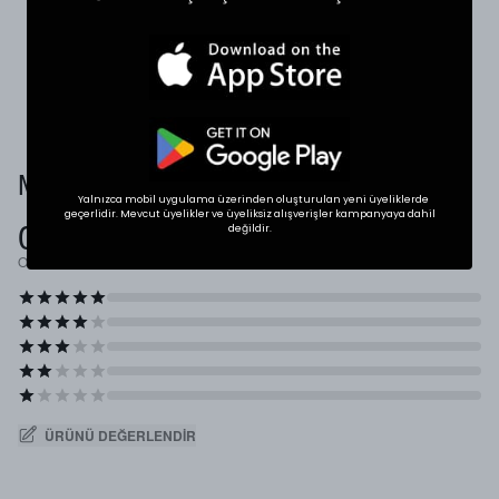
karşılaştırabilirsiniz.
* Ölçülerde +1/-1 cm farklılık olabilir.
Müşteri Yorumları
Yalnızca mobil uygulama üzerinden oluşturulan yeni üyeliklerde
geçerlidir. Mevcut üyelikler ve üyeliksiz alışverişler kampanyaya dahil
0.0
değildir.
Ortalama Puan
ÜRÜNÜ DEĞERLENDIR