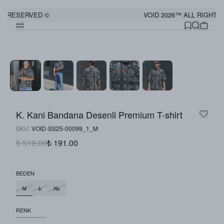
S RESERVED ©
VOID 2026™ ALL RIGHTS
K. Kani Bandana Desenli Premium T-shirt
SKU
:
VOID-SS25-00099_1_M
₺ 519.00
₺ 191.00
BEDEN
M
L
XL
RENK