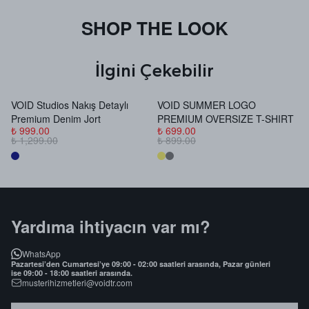
SHOP THE LOOK
İlgini Çekebilir
VOID Studios Nakış Detaylı
VOID SUMMER LOGO
V
Premium Denim Jort
PREMIUM OVERSIZE T-SHIRT
B
₺ 999.00
₺ 699.00
₺
₺ 1,299.00
₺ 899.00
₺
Yardıma ihtiyacın var mı?
WhatsApp
Pazartesi’den Cumartesi’ye 09:00 - 02:00 saatleri arasında, Pazar günleri
ise 09:00 - 18:00 saatleri arasında.
musterihizmetleri@voidtr.com